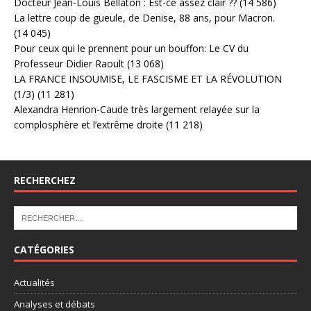
Docteur Jean-Louis Bellaton : Est-ce assez clair ??
(14 586)
La lettre coup de gueule, de Denise, 88 ans, pour Macron.
(14 045)
Pour ceux qui le prennent pour un bouffon: Le CV du
Professeur Didier Raoult
(13 068)
LA FRANCE INSOUMISE, LE FASCISME ET LA RÉVOLUTION
(1/3)
(11 281)
Alexandra Henrion-Caude très largement relayée sur la
complosphère et l’extrême droite
(11 218)
RECHERCHEZ
CATÉGORIES
Actualités
Analyses et débats