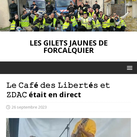
LES GILETS JAUNES DE
FORCALQUIER
𝙻𝚎 𝙲𝚊𝚏é 𝚍𝚎𝚜 𝙻𝚒𝚋𝚎𝚛𝚝é𝚜 𝚎𝚝
𝚉𝙳𝙰𝙲 était en direct
26 septembre 2023