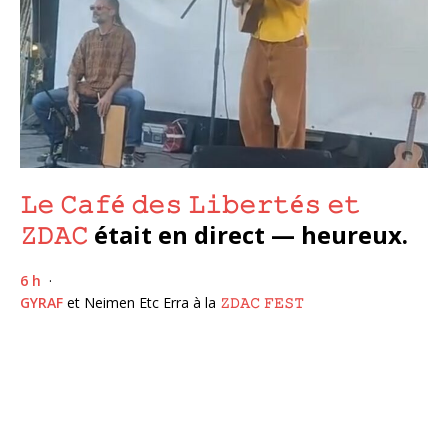
𝙻𝚎 𝙲𝚊𝚏é 𝚍𝚎𝚜 𝙻𝚒𝚋𝚎𝚛𝚝é𝚜 𝚎𝚝
𝚉𝙳𝙰𝙲
était en direct —
heureux.
6 h
·
GYRAF
et Neimen Etc Erra à la
𝚉𝙳𝙰𝙲 𝙵𝙴𝚂𝚃