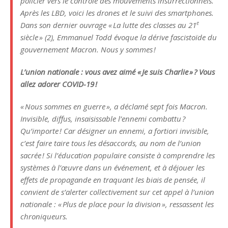
policier vers le contrôle des mouvements insurrectionnels.
Après les
LBD
, voici les drones et le suivi des smartphones.
e
Dans son dernier ouvrage «
La lutte des classes au 21
siècle
» (2), Emmanuel Todd évoque la dérive fascistoïde du
gouvernement Macron. Nous y sommes
!
L’union nationale : vous avez aimé «
Je suis Charlie
»
? Vous
allez adorer
COVID
-19
!
«
Nous sommes en guerre
», a déclamé sept fois Macron.
Invisible, diffus, insaisissable l’ennemi combattu
?
Qu’importe
! Car désigner un ennemi, a fortiori invisible,
c’est faire taire tous les désaccords, au nom de l’union
sacrée
! Si l’éducation populaire consiste à comprendre les
systèmes à l’œuvre dans un événement, et à déjouer les
effets de propagande en traquant les biais de pensée, il
convient de s’alerter collectivement sur cet appel à l’union
nationale : «
Plus de place pour la division
», ressassent les
chroniqueurs.