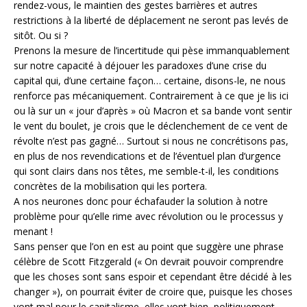
rendez-vous, le maintien des gestes barrières et autres
restrictions à la liberté de déplacement ne seront pas levés de
sitôt. Ou si ?
Prenons la mesure de l’incertitude qui pèse immanquablement
sur notre capacité à déjouer les paradoxes d’une crise du
capital qui, d’une certaine façon… certaine, disons-le, ne nous
renforce pas mécaniquement. Contrairement à ce que je lis ici
ou là sur un « jour d’après » où Macron et sa bande vont sentir
le vent du boulet, je crois que le déclenchement de ce vent de
révolte n’est pas gagné… Surtout si nous ne concrétisons pas,
en plus de nos revendications et de l’éventuel plan d’urgence
qui sont clairs dans nos têtes, me semble-t-il, les conditions
concrètes de la mobilisation qui les portera.
A nos neurones donc pour échafauder la solution à notre
problème pour qu’elle rime avec révolution ou le processus y
menant !
Sans penser que l’on en est au point que suggère une phrase
célèbre de Scott Fitzgerald (« On devrait pouvoir comprendre
que les choses sont sans espoir et cependant être décidé à les
changer »), on pourrait éviter de croire que, puisque les choses
vont mal pour le capitalisme, elles vont bien, politiquement,