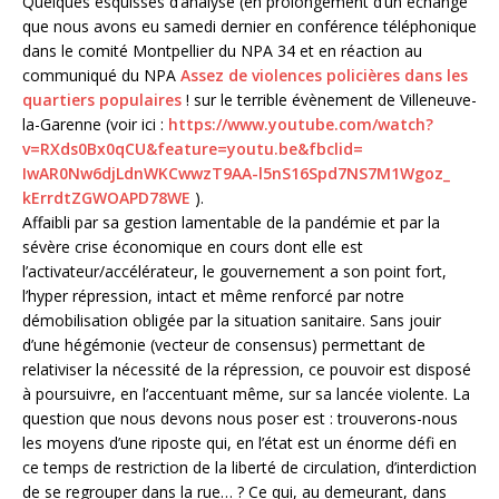
Quelques esquisses d’analyse (en prolongement d’un échange
que nous avons eu samedi dernier en conférence téléphonique
dans le comité Montpellier du NPA 34 et en réaction au
communiqué du NPA
Assez de violences policières dans les
quartiers populaires
! sur le terrible évènement de Villeneuve-
la-Garenne (voir ici :
https://www.youtube.com/watch?
v=RXds0Bx0qCU&feature=youtu.
be&fbclid=
IwAR0Nw6djLdnWKCwwzT9AA-
l5nS16Spd7NS7M1Wgoz_
kErrdtZGWOAPD78WE
).
Affaibli par sa gestion lamentable de la pandémie et par la
sévère crise économique en cours dont elle est
l’activateur/accélérateur, le gouvernement a son point fort,
l’hyper répression, intact et même renforcé par notre
démobilisation obligée par la situation sanitaire. Sans jouir
d’une hégémonie (vecteur de consensus) permettant de
relativiser la nécessité de la répression, ce pouvoir est disposé
à poursuivre, en l’accentuant même, sur sa lancée violente. La
question que nous devons nous poser est : trouverons-nous
les moyens d’une riposte qui, en l’état est un énorme défi en
ce temps de restriction de la liberté de circulation, d’interdiction
de se regrouper dans la rue… ? Ce qui, au demeurant, dans