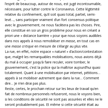
l’esprit de beaucoup, autour de nous, est jugé incontournable,
nécessaire, pour lutter contre le Coronavirus. Cette légitimité
relative du confinement, qu’il soit quasi total, partiel, semi-
levé…, sans participer vraiment d’un fort consensus politique
avec le gouvernement, ne nous facilitera pas les choses. Pire,
elle constitue en soi un gros problème pour nous en créant a
priori une « distance barrière » pour que nous soyons audibles
dans nos appels à nous remobiliser
en masse
, en tout cas en
une
masse critique
en mesure de s’élargir au plus vite.
La rue, en effet, notre espace « naturel » d’action/contestation
que, malgré les remarquables mobilisations, nous avions déjà
du mal à occuper jusqu’à faire reculer, voire tomber, le
gouvernement, c’est la police qui la maîtrise aujourd’hui quasi
totalement. Quant à une mobilisation par internet, pétitions…
appels à se mobiliser autrement que dans la rue… Comment
dire… Je n’en dirai pas plus.
Reste, certes, le prochain retour sur les lieux de travail qu’en
fait de nombreux personnels refuseront, nous le voyons bien,
si les conditions de sécurité ne sont pas assurées et elles ne le
seront probablement pas. Et même si cette sécurité était au