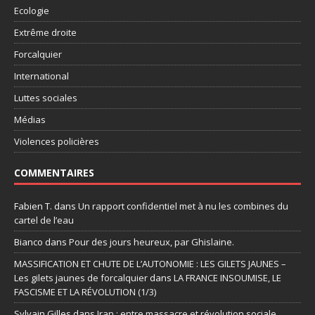
Ecologie
Extrême droite
Forcalquier
International
Luttes sociales
Médias
Violences policières
COMMENTAIRES
Fabien T.
dans
Un rapport confidentiel met à nu les combines du
cartel de l’eau
Bianco
dans
Pour des jours heureux, par Ghislaine.
MASSIFICATION ET CHUTE DE L’AUTONOMIE : LES GILETS JAUNES –
Les gilets jaunes de forcalquier
dans
LA FRANCE INSOUMISE, LE
FASCISME ET LA RÉVOLUTION (1/3)
Sylvain Gilles
dans
Iran : entre massacre et révolution sociale