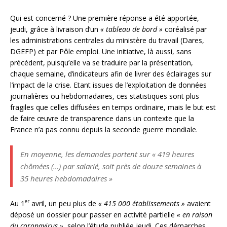
Qui est concerné ? Une première réponse a été apportée,
jeudi, grâce à livraison d’un
« tableau de bord »
coréalisé par
les administrations centrales du ministère du travail (Dares,
DGEFP) et par Pôle emploi. Une initiative, là aussi, sans
précédent, puisqu’elle va se traduire par la présentation,
chaque semaine, d’indicateurs afin de livrer des éclairages sur
l’impact de la crise. Etant issues de l’exploitation de données
journalières ou hebdomadaires, ces statistiques sont plus
fragiles que celles diffusées en temps ordinaire, mais le but est
de faire œuvre de transparence dans un contexte que la
France n’a pas connu depuis la seconde guerre mondiale.
En moyenne, les demandes portent sur « 419 heures
chômées
(…) par salarié, soit près de douze semaines à
35 heures hebdomadaires »
er
Au 1
avril, un peu plus de
« 415 000 établissements »
avaient
déposé un dossier pour passer en activité partielle
« en raison
du coronavirus »
, selon l’étude publiée jeudi. Ces démarches