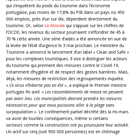
qui s’inquiètent du poids du tourisme dans l’économie
portugaise, pas moins de 17,8% du PIB dans un pays où 450
000 emplois, près d’un sur dix, dépendent directement du
tourisme. Or, selon
Le Monde
qui s’appuie sur les chiffres de
l’OCDE, les revenus du secteur pourraient s’effondrer de 45 à
70 % cette année. Une série d’aides a été annoncée en vue de
la levée de l’état d’urgence le 3 mai prochain. Le ministère du
Tourisme a annoncé le lancement d’un label « Clean and Safe »
pour les complexes touristiques. Il vise à distinguer les acteurs
du tourisme qui prennent des mesures contre le Covid-19,
notamment d’hygiène et de respect des gestes barrières. Mais,
déjà, les mesures de restriction des regroupements inquiète.
«
Ce virus n’hiberne pas en été »
, a expliqué le Premier ministre
portugais fin avril. «
Les rassemblements de masse ne peuvent
pas avoir lieu. Les municipalités devront prendre les mesures
nécessaires pour que nous puissions aller à la plage sans
surpopulation ».
Le confinement partiel décrété dès la mi-mars
va avoir de lourdes conséquences, même si certains
secteurs comme la construction ont pu poursuivre leur activité.
Un actif sur cinq (soit 900 000 personnes) est en chômage