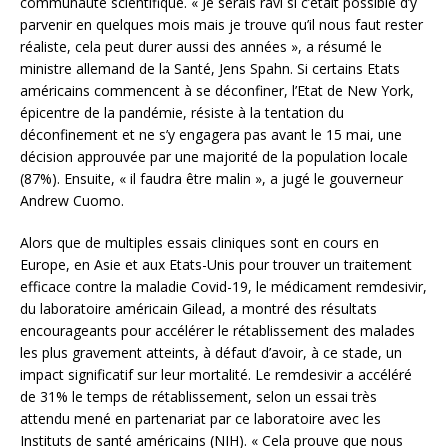
communauté scientifique. « Je serais ravi si c’était possible d’y
parvenir en quelques mois mais je trouve qu’il nous faut rester
réaliste, cela peut durer aussi des années », a résumé le
ministre allemand de la Santé, Jens Spahn. Si certains Etats
américains commencent à se déconfiner, l’Etat de New York,
épicentre de la pandémie, résiste à la tentation du
déconfinement et ne s’y engagera pas avant le 15 mai, une
décision approuvée par une majorité de la population locale
(87%). Ensuite, « il faudra être malin », a jugé le gouverneur
Andrew Cuomo.
Alors que de multiples essais cliniques sont en cours en
Europe, en Asie et aux Etats-Unis pour trouver un traitement
efficace contre la maladie Covid-19, le médicament remdesivir,
du laboratoire américain Gilead, a montré des résultats
encourageants pour accélérer le rétablissement des malades
les plus gravement atteints, à défaut d’avoir, à ce stade, un
impact significatif sur leur mortalité. Le remdesivir a accéléré
de 31% le temps de rétablissement, selon un essai très
attendu mené en partenariat par ce laboratoire avec les
Instituts de santé américains (NIH). « Cela prouve que nous