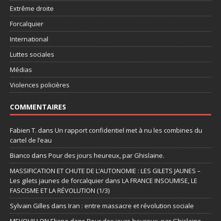
Extrême droite
Forcalquier
International
Luttes sociales
Médias
Violences policières
COMMENTAIRES
Fabien T.
dans
Un rapport confidentiel met à nu les combines du
cartel de l’eau
Bianco
dans
Pour des jours heureux, par Ghislaine.
MASSIFICATION ET CHUTE DE L’AUTONOMIE : LES GILETS JAUNES –
Les gilets jaunes de forcalquier
dans
LA FRANCE INSOUMISE, LE
FASCISME ET LA RÉVOLUTION (1/3)
Sylvain Gilles
dans
Iran : entre massacre et révolution sociale
MEVOUILLON Eliane
dans
Pour des jours heureux, par Ghislaine.