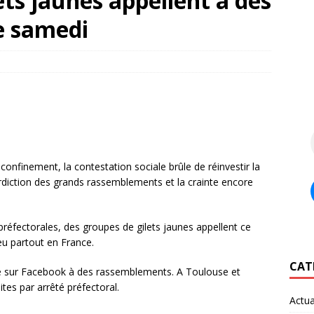
ets jaunes appellent à des
e samedi
onfinement, la contestation sociale brûle de réinvestir la
erdiction des grands rassemblements et la crainte encore
s préfectorales, des groupes de gilets jaunes appellent ce
u partout en France.
CAT
lé sur Facebook à des rassemblements. A Toulouse et
ites par arrêté préfectoral.
Actua