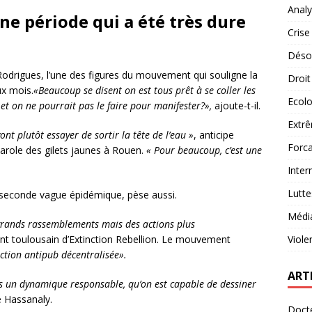
Analy
ne période qui a été très dure
Crise
Désob
Rodrigues, l’une des figures du mouvement qui souligne la
Droit
ux mois.
«Beaucoup se disent on est tous prêt à se coller les
Ecolo
et on ne pourrait pas le faire pour manifester?»,
ajoute-t-il.
Extrê
t plutôt essayer de sortir la tête de l’eau »
, anticipe
Forca
arole des gilets jaunes à Rouen.
« Pour beaucoup, c’est une
Inter
Lutte
ne seconde vague épidémique, pèse aussi.
Médi
s grands rassemblements mais des actions plus
ant toulousain d’Extinction Rebellion. Le mouvement
Viole
ction antipub décentralisée».
ART
un dynamique responsable, qu’on est capable de dessiner
e Hassanaly.
Docte