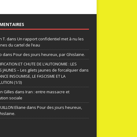
MENTAIRES
n T.
dans
Un rapport confidentiel met à nu les
nes du cartel de l’eau
o
dans
Pour des jours heureux, par Ghislaine.
FICATION ET CHUTE DE L’AUTONOMIE : LES
S JAUNES – Les gilets jaunes de forcalquier
dans
ANCE INSOUMISE, LE FASCISME ET LA
UTION (1/3)
n Gilles
dans
Iran : entre massacre et
ution sociale
ILLON Eliane
dans
Pour des jours heureux,
hislaine.