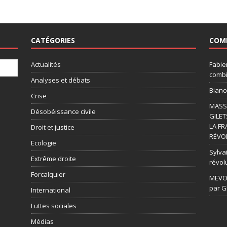
CATÉGORIES
COM
Actualités
Fabie
combi
Analyses et débats
Bianc
Crise
MASSI
Désobéissance civile
GILET
LA FR
Droit et justice
RÉVOL
Ecologie
Sylvai
Extrême droite
révol
Forcalquier
MEVOU
par G
International
Luttes sociales
Médias