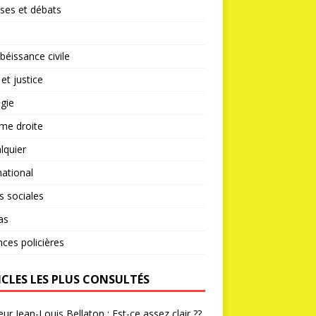
ses et débats
éissance civile
 et justice
gie
me droite
lquier
national
s sociales
as
nces policières
ICLES LES PLUS CONSULTÉS
ur Jean-Louis Bellaton : Est-ce assez clair ??