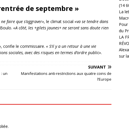
(14 6
 rentrée de septembre »
La le
Macr
ne faire que s’aggraver»,
le climat social
«va se tendre dans
Pour 
 Boulo.
«A côté, les +gilets jaunes+ ne seront sans doute rien
du Pr
LA F
RÉVO
»,
confie le commissaire.
« S’il y a un retour à une vie
Alexa
ions sociales, avec des risques en termes d’ordre public»
.
sur l
SUIVANT
 : un
Manifestations anti-restrictions aux quatre coins de
l’Europe
liée.