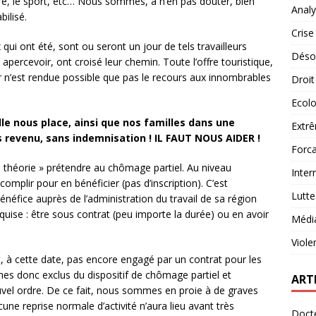
culture, le sport, etc… Nous sommes, à n’en pas douter, bien
Analy
bilisé.
Crise
qui ont été, sont ou seront un jour de tels travailleurs
Désob
ercevoir, ont croisé leur chemin. Toute l’offre touristique,
ir n’est rendue possible que pas le recours aux innombrables
Droit
Ecolo
e nous place, ainsi que nos familles dans une
Extrê
s revenu, sans indemnisation ! IL FAUT NOUS AIDER !
Forca
en théorie » prétendre au chômage partiel. Au niveau
Inter
omplir pour en bénéficier (pas d’inscription). C’est
Lutte
néfice auprès de l’administration du travail de sa région
ise : être sous contrat (peu importe la durée) ou en avoir
Médi
Viole
, à cette date, pas encore engagé par un contrat pour les
 donc exclus du dispositif de chômage partiel et
ART
uvel ordre. De ce fait, nous sommes en proie à de graves
ne reprise normale d’activité n’aura lieu avant très
Docte