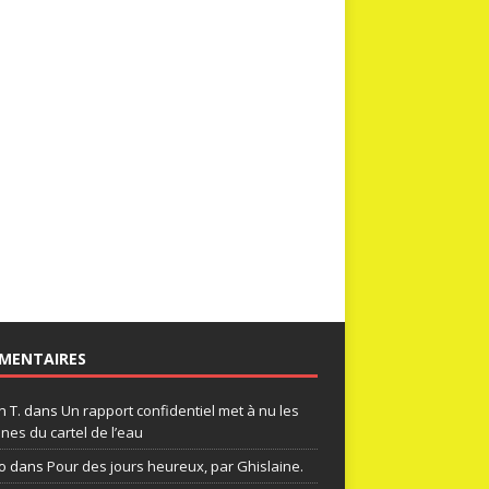
MENTAIRES
n T.
dans
Un rapport confidentiel met à nu les
nes du cartel de l’eau
o
dans
Pour des jours heureux, par Ghislaine.