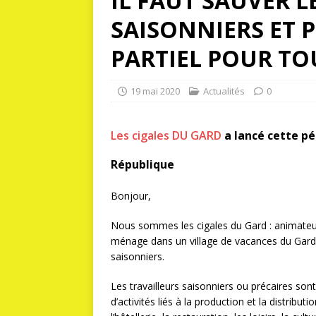
IL FAUT SAUVER L
SAISONNIERS ET 
PARTIEL POUR TO
19 mai 2020
Actualités
0
Les cigales DU GARD
a lancé cette pé
République
Bonjour,
Nous sommes les cigales du Gard : animateur
ménage dans un village de vacances du Ga
saisonniers.
Les travailleurs saisonniers ou précaires son
d’activités liés à la production et la distribut