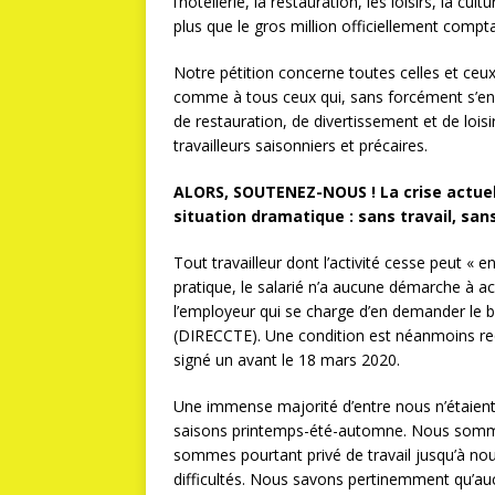
l’hôtellerie, la restauration, les loisirs, la 
plus que le gros million officiellement compta
Notre pétition concerne toutes celles et ceux 
comme à tous ceux qui, sans forcément s’en ap
de restauration, de divertissement et de lois
travailleurs saisonniers et précaires.
ALORS, SOUTENEZ-NOUS ! La crise actuell
situation dramatique : sans travail, san
Tout travailleur dont l’activité cesse peut « 
pratique, le salarié n’a aucune démarche à acc
l’employeur qui se charge d’en demander le bé
(DIRECCTE). Une condition est néanmoins requ
signé un avant le 18 mars 2020.
Une immense majorité d’entre nous n’étaient
saisons printemps-été-automne. Nous sommes
sommes pourtant privé de travail jusqu’à no
difficultés. Nous savons pertinemment qu’aucu