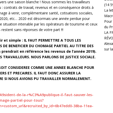
 vers une saison blanche ! Nous sommes les travailleurs
(14 5
 : contrats de travail, revenus et en conséquence droits à
La le
age à venir, complémentaire santé, cotisations sociales,
Macr
ée 2020, etc… 2020 est désormais une année perdue pour
Pour 
e situation intenable par les opérateurs de tourisme et ceux
du Pr
s restent sans réponses de votre part !!!
LA F
RÉVO
air et simple : IL FAUT PERMETTRE A TOUS LES
Alexa
S DE BENEFICIER DU CHOMAGE PARTIEL AU TITRE DES
sur l
rendrait en référence les revenus de l’année 2019).
 TRAVAILLEURS. NOUS PARLONS DE JUSTICE SOCIALE.
SOIT CONSIDEREE COMME UNE ANNEE BLANCHE POUR
ERS ET PRECAIRES. IL FAUT DONC ASSURER LA
E SI NOUS AVIONS PU TRAVAILLER NORMALEMENT.
9sident-de-la-r%C3%A9publique-il-faut-sauver-les-
omage-partiel-pour-tous?
=custom_url&recruited_by_id=6b47edd0-38ba-11ea-