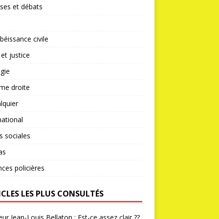
ses et débats
éissance civile
 et justice
gie
me droite
lquier
national
s sociales
as
nces policières
ICLES LES PLUS CONSULTÉS
ur Jean-Louis Bellaton : Est-ce assez clair ??