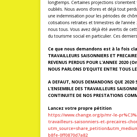
longtemps. Certaines projections s’orientent
oubliés. Nous avons d’ores et déjà tout perdu
une indemnisation pour les périodes de chôm
cotisations retraites et trimestres de l’ann
nous tous. Vous avez déjà été avertis de cett
du tourisme social en particulier. Ces dernier
Ce que nous demandons est à la fois cl
TRAVAILLEURS SAISONNIERS ET PRECAIRE
REVENUS PERDUS POUR L’ANNEE 2020 (On p
NOUS PARLONS D’EQUITE ENTRE TOUS LES
A DEFAUT, NOUS DEMANDONS QUE 2020 
L’ENSEMBLE DES TRAVAILLEURS SAISONNI
CONTINUITE DE NOS PRESTATIONS COMM
Lancez votre propre pétition
https://www.change.org/p/mr-le-pr%C3%A
travailleurs-saisonniers-et-precaires-ch
utm_source=share_petition&utm_medium
b8fe-0ff0870d7a82