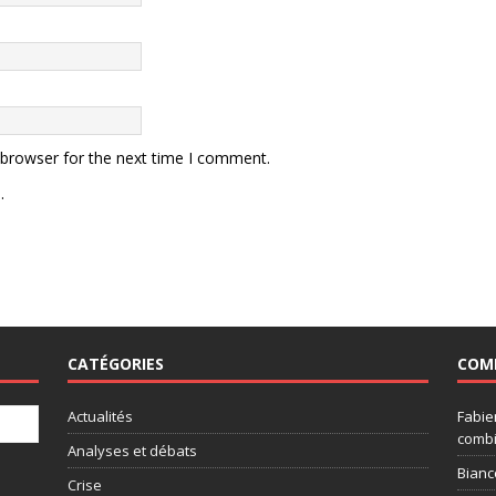
 browser for the next time I comment.
.
CATÉGORIES
COM
Actualités
Fabie
combi
Analyses et débats
Bianc
Crise