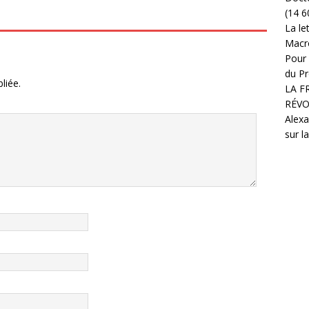
(14 6
La le
Macr
Pour 
du Pr
liée.
LA F
RÉVO
Alexa
sur l