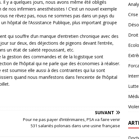
es. Il y a quelques jours, nous avons même été obligés
Analy
un de nos infirmiers anesthésistes ! C’est un nouvel exemple
Crise
ui, vous ne rêvez pas, nous ne sommes pas dans un pays du
un hôpital de l’Assistance Publique, plus important groupe
Désob
Droit
ment qui souffre d’un manque d’entretien chronique avec des
jour sur deux, des déjections de pigeons devant l’entrée,
Ecolo
s un état de saleté repoussant, etc.
Extrê
e la gestion des commandes et de la logistique sont
ction de l’hôpital qui ne parle que des économies à réaliser.
Forca
 est soumise elle aussi à des contraintes qui lui sont
Inter
issiers quand nous manifestons dans l’enceinte de l’hôpital
llet.
Lutte
Médi
Viole
SUIVANT
Pour ne pas payer d’intérimaires, PSA va faire venir
ART
531 salariés polonais dans une usine française
Docte