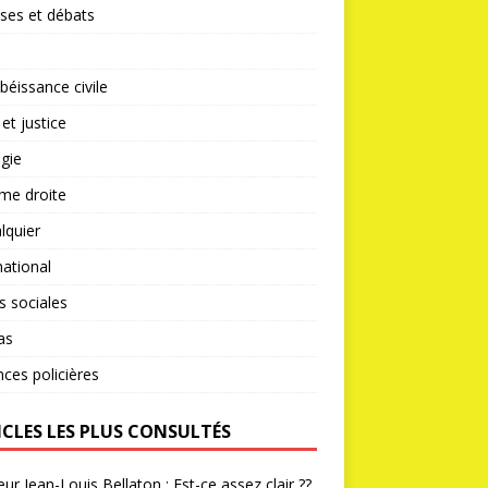
ses et débats
éissance civile
 et justice
gie
me droite
lquier
national
s sociales
as
nces policières
ICLES LES PLUS CONSULTÉS
ur Jean-Louis Bellaton : Est-ce assez clair ??