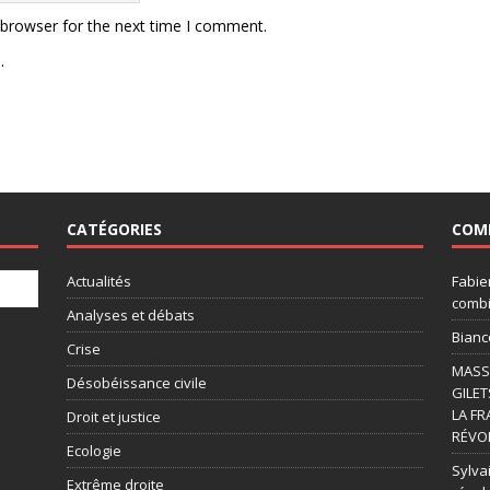
 browser for the next time I comment.
.
CATÉGORIES
COM
Actualités
Fabie
combi
Analyses et débats
Bianc
Crise
MASSI
Désobéissance civile
GILET
LA FR
Droit et justice
RÉVOL
Ecologie
Sylvai
Extrême droite