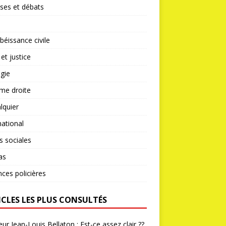
ses et débats
éissance civile
 et justice
gie
me droite
lquier
national
s sociales
as
nces policières
ICLES LES PLUS CONSULTÉS
ur Jean-Louis Bellaton : Est-ce assez clair ??