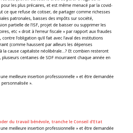
l pour les plus précaires, et est même menacé par la covid-
tout ce que refuse de cotiser, de partager comme richesses
ales patronales, baisses des impôts sur société,
on partielle de l’ISF, projet de baisser ou supprimer les
ires, etc « droit à l’erreur fiscale » par rapport aux fraudes
contre l’obligation qu’il fait avec l’aval des institutions
ontraint (comme haussent par ailleurs les dépenses
er à la cause capitaliste néolibérale…? Et combien resteront
ire, plusieurs centaines de SDF mourraient chaque année en
 une meilleure insertion professionnelle » et être demandée
 personnalisée ».
der du travail bénévole, tranche le Conseil d’Etat
 une meilleure insertion professionnelle » et être demandée