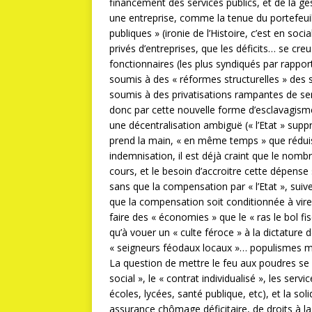
financement des services publics, et de la ge
une entreprise, comme la tenue du portefeui
publiques » (ironie de l’Histoire, c’est en soci
privés d’entreprises, que les déficits… se cre
fonctionnaires (les plus syndiqués par rapport 
soumis à des « réformes structurelles » des s
soumis à des privatisations rampantes de serv
donc par cette nouvelle forme d’esclavagisme,
une décentralisation ambiguë (« l’Etat » supp
prend la main, « en même temps » que réduisa
indemnisation, il est déjà craint que le nombr
cours, et le besoin d’accroitre cette dépense s
sans que la compensation par « l’Etat », suiv
que la compensation soit conditionnée à vir
faire des « économies » que le « ras le bol f
qu’à vouer un « culte féroce » à la dictatur
« seigneurs féodaux locaux »… populismes mo
La question de mettre le feu aux poudres se 
social », le « contrat individualisé », les serv
écoles, lycées, santé publique, etc), et la sol
assurance chômage déficitaire, de droits à la re