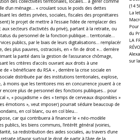
stion des collectivités territoriales, locales… à gérer comme
(14 5
lle d’un ménage… « croulant sous le poids des dettes
La le
alisant les dettes privées, sociales, fiscales des propriétaires
Macr
usent) le projet de mettre à l’essaie l’idée de remplacer des
Pour 
aux secteurs d’activités du privé), partant à la retraite, ou
du Pr
tatus du personnel de la fonction publique… territoriale…
LA F
ices publics, par le biais de leurs digitalisations… remplacér
RÉVO
 des plus pauvres, ostracisés, en « fin de droit »… derrière
Alexa
rimant la parité dans la gestion de l’assurance chômage,
sur l
nt les critères d’accès ouvrant aux droits à une
e de « bénéficiare du RSA « , derrière la crise sociale en
ociale distribuée par des institutions territoriales, explose,
e, à moins que les territoires mis en concurrence jouent à ce
er encore plus de personnel des fonctions publiques… pour
iscal », « poujadisme » des « temps de cerveaux disponibles »
e des émotions », veut imposer) pourrait séduire beaucoup de
ndains, en col blanc, ou en col bleu…
pose, car qui contribuera à financer le « néo-modèle
ices publics, les biens communs, l’intérêt général (voiries,
idarité, sa redistribution des aides sociales, au travers d’une
traite (d’avoir surtout le droit de partir à l’âge de la