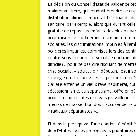
La décision du Conseil d’Etat de valider ce pr
maintenant lrem, qui voudrait étendre ce dispo
distribution alimentaire » était très friande d
sanitaire, par exemple, alors que durant celle c
gratuite de repas aux enfants des plus pauvre
pour raison de confinement), sur un territoire 
scolaires, les discriminations impunies à l’e
policières impunies, commises lors des contrô
contre-sens économico-social (le contraire d
difficile)… pour ne pas dire risquant de mettr
crise sociale, « sociétale », débutant, est 
stratégie du choc » ne serait que fortuite co
Car elle entérine un vieux rêve néolibéral, qui
sécessionnisme, du séparatisme, offre en pâ
populistes quoi… des esclaves (travailleur.e.s 
médias de masse) bon dos d’accuser de ne pas
« radicaux séparatistes »…
Et dans la perceptive d’une continuité néolibé
de « l’Etat », de ses prérogatives prioritaires