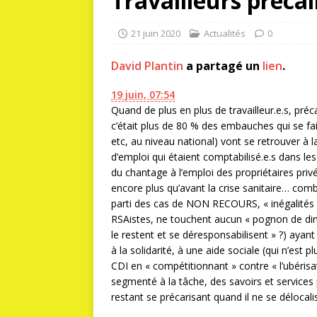
Travailleurs précai
21 juin 2020
Actualités
0
David Plantin
a partagé un
lien
.
19 juin, 07:54
Quand de plus en plus de travailleur.e.s, préca
c’était plus de 80 % des embauches qui se fa
etc, au niveau national) vont se retrouver à 
d’emploi qui étaient comptabilisé.e.s dans le
du chantage à l’emploi des propriétaires privé
encore plus qu’avant la crise sanitaire… comb
parti des cas de NON RECOURS, « inégalités 
RSAistes, ne touchent aucun « pognon de din
le restent et se déresponsabilisent » ?) ayan
à la solidarité, à une aide sociale (qui n’est
CDI en « compétitionnant » contre « l’ubérisat
segmenté à la tâche, des savoirs et services p
restant se précarisant quand il ne se délocal