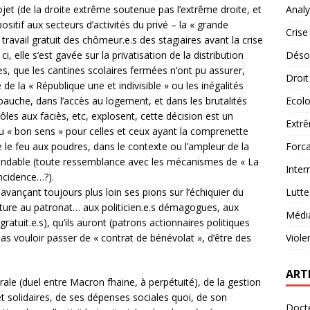
ojet (de la droite extrême soutenue pas l’extrême droite, et
Analy
sitif aux secteurs d’activités du privé – la « grande
Crise
u travail gratuit des chômeur.e.s des stagiaires avant la crise
i, elle s’est gavée sur la privatisation de la distribution
Désob
s, que les cantines scolaires fermées n’ont pu assurer,
Droit
de la « République une et indivisible » ou les inégalités
mbauche, dans l’accès au logement, et dans les brutalités
Ecolo
les aux faciès, etc, explosent, cette décision est un
Extrê
u « bon sens » pour celles et ceux ayant la comprenette
e le feu aux poudres, dans le contexte ou l’ampleur de la
Forca
insondable (toute ressemblance avec les mécanismes de « La
Inter
ïncidence…?).
 avançant toujours plus loin ses pions sur l’échiquier du
Lutte
ture au patronat… aux politicien.e.s démagogues, aux
Médi
gratuit.e.s), qu’ils auront (patrons actionnaires politiques
 vouloir passer de « contrat de bénévolat », d’être des
Viole
ART
rale (duel entre Macron fhaine, à perpétuité), de la gestion
 et solidaires, de ses dépenses sociales quoi, de son
Docte