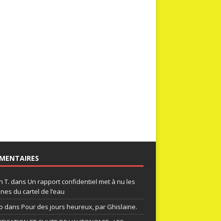
MENTAIRES
n T.
dans
Un rapport confidentiel met à nu les
nes du cartel de l’eau
o
dans
Pour des jours heureux, par Ghislaine.