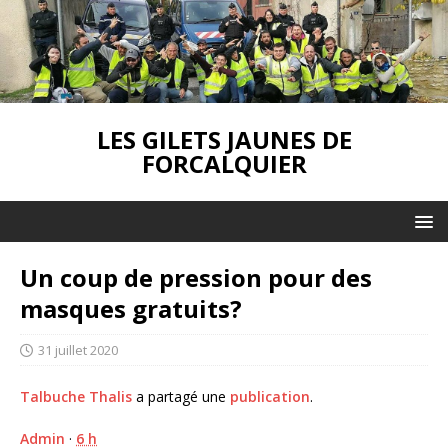
LES GILETS JAUNES DE
FORCALQUIER
Un coup de pression pour des
masques gratuits?
31 juillet 2020
Talbuche Thalis
a partagé une
publication
.
Admin
·
6 h