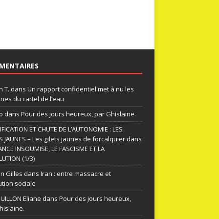
MENTAIRES
n T.
dans
Un rapport confidentiel met à nu les
nes du cartel de l’eau
o
dans
Pour des jours heureux, par Ghislaine.
FICATION ET CHUTE DE L’AUTONOMIE : LES
S JAUNES – Les gilets jaunes de forcalquier
dans
ANCE INSOUMISE, LE FASCISME ET LA
UTION (1/3)
n Gilles
dans
Iran : entre massacre et
ution sociale
ILLON Eliane
dans
Pour des jours heureux,
hislaine.