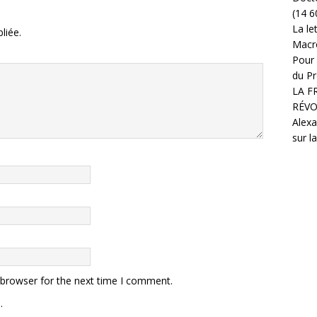
(14 6
La le
liée.
Macr
Pour 
du Pr
LA F
RÉVO
Alexa
sur l
 browser for the next time I comment.
.