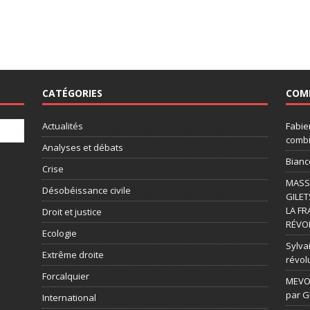
CATÉGORIES
COM
Actualités
Fabie
combi
Analyses et débats
Bianc
Crise
MASSI
Désobéissance civile
GILET
LA FR
Droit et justice
RÉVOL
Ecologie
Sylvai
Extrême droite
révol
Forcalquier
MEVOU
par G
International