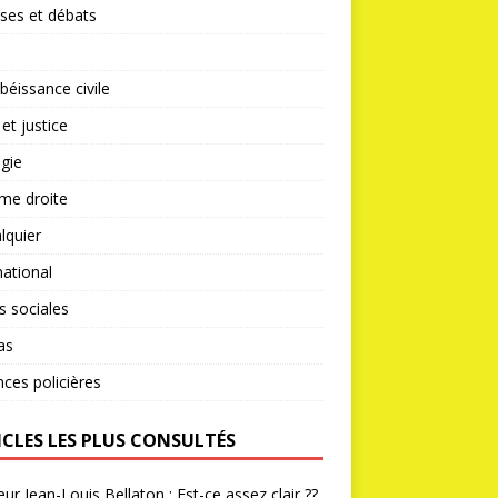
ses et débats
éissance civile
 et justice
gie
me droite
lquier
national
s sociales
as
nces policières
ICLES LES PLUS CONSULTÉS
ur Jean-Louis Bellaton : Est-ce assez clair ??