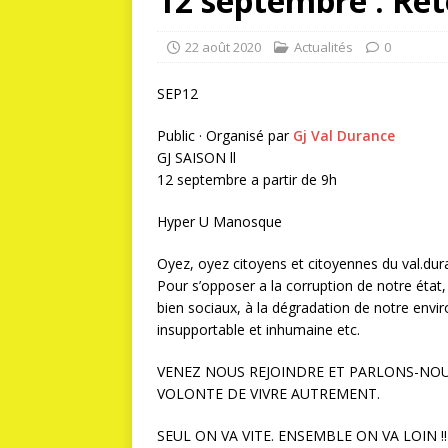
12 septembre : Re
22 août 2020
Actualités
0
SEP
12
Public · Organisé par
Gj Val Durance
GJ SAISON ll
12 septembre a partir de 9h
Hyper U Manosque
Oyez, oyez citoyens et citoyennes du val.dura
Pour s’opposer a la corruption de notre état, 
bien sociaux, à la dégradation de notre envir
insupportable et inhumaine etc.
VENEZ NOUS REJOINDRE ET PARLONS-NO
VOLONTE DE VIVRE AUTREMENT.
SEUL ON VA VITE. ENSEMBLE ON VA LOIN !!