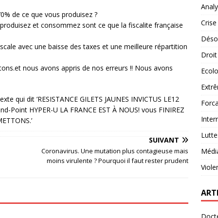
Analy
 70% de ce que vous produisez ?
Crise
s produisez et consommez sont ce que la fiscalite française
Désob
iscale avec une baisse des taxes et une meilleure répartition
Droit
tons.et nous avons appris de nos erreurs !! Nous avons
Ecolo
Extrê
Forca
Inter
Lutte
SUIVANT
Coronavirus. Une mutation plus contagieuse mais
Médi
moins virulente ? Pourquoi il faut rester prudent
Viole
ART
Docte