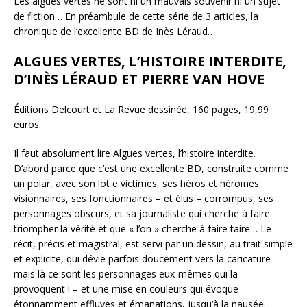
Les algues vertes ne sont ni un mauvais souvenir ni un sujet
de fiction… En préambule de cette série de 3 articles, la
chronique de l’excellente BD de Inès Léraud…
ALGUES VERTES, L’HISTOIRE INTERDITE,
D’INÈS LÉRAUD ET PIERRE VAN HOVE
Éditions Delcourt et La Revue dessinée, 160 pages, 19,99
euros.
Il faut absolument lire Algues vertes, l’histoire interdite.
D’abord parce que c’est une excellente BD, construite comme
un polar, avec son lot e victimes, ses héros et héroïnes
visionnaires, ses fonctionnaires – et élus – corrompus, ses
personnages obscurs, et sa journaliste qui cherche à faire
triompher la vérité et que « l’on » cherche à faire taire… Le
récit, précis et magistral, est servi par un dessin, au trait simple
et explicite, qui dévie parfois doucement vers la caricature –
mais là ce sont les personnages eux-mêmes qui la
provoquent ! – et une mise en couleurs qui évoque
étonnamment effluves et émanations, jusqu’à la nausée.