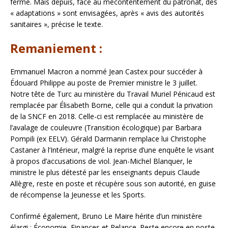
fermé. Mais depuis, face au mécontentement du patronat, des
« adaptations » sont envisagées, après « avis des autorités
sanitaires », précise le texte.
Remaniement :
Emmanuel Macron a nommé Jean Castex pour succéder à
Édouard Philippe au poste de Premier ministre le 3 juillet.
Notre tête de Turc au ministère du Travail Muriel Pénicaud est
remplacée par Élisabeth Borne, celle qui a conduit la privation
de la SNCF en 2018. Celle-ci est remplacée au ministère de
l’avalage de couleuvre (Transition écologique) par Barbara
Pompili (ex EELV). Gérald Darmanin remplace lui Christophe
Castaner à l’Intérieur, malgré la reprise d’une enquête le visant
à propos d’accusations de viol. Jean-Michel Blanquer, le
ministre le plus détesté par les enseignants depuis Claude
Allègre, reste en poste et récupère sous son autorité, en guise
de récompense la Jeunesse et les Sports.
Confirmé également, Bruno Le Maire hérite d’un ministère
élargi : Économie, Finances et Relance. Reste encore en poste