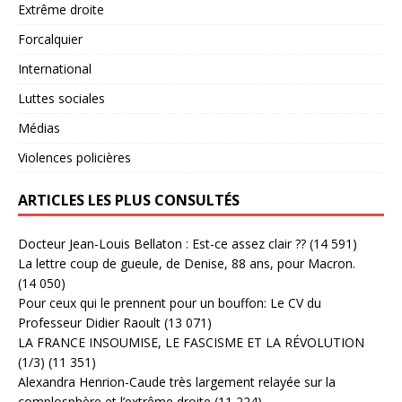
Extrême droite
Forcalquier
International
Luttes sociales
Médias
Violences policières
ARTICLES LES PLUS CONSULTÉS
Docteur Jean-Louis Bellaton : Est-ce assez clair ??
(14 591)
La lettre coup de gueule, de Denise, 88 ans, pour Macron.
(14 050)
Pour ceux qui le prennent pour un bouffon: Le CV du
Professeur Didier Raoult
(13 071)
LA FRANCE INSOUMISE, LE FASCISME ET LA RÉVOLUTION
(1/3)
(11 351)
Alexandra Henrion-Caude très largement relayée sur la
complosphère et l’extrême droite
(11 224)