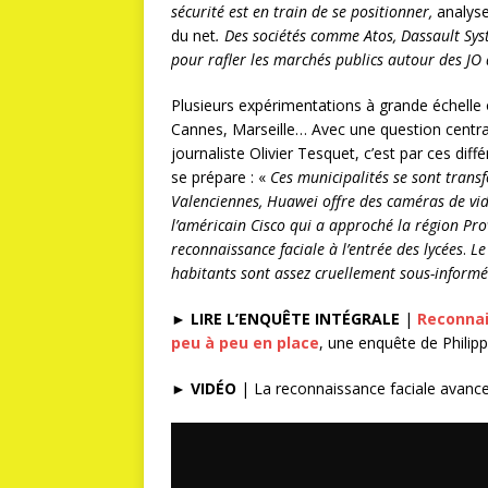
sécurité est en train de se positionner,
analyse
du net
. Des sociétés comme Atos, Dassault Syst
pour rafler les marchés publics autour des JO
Plusieurs expérimentations à grande échell
Cannes, Marseille… Avec une question centra
journaliste Olivier Tesquet, c’est par ces di
se prépare : «
Ces municipalités se sont trans
Valenciennes, Huawei offre des caméras de vidé
l’américain Cisco qui a approché la région Pro
reconnaissance faciale à l’entrée des lycées
.
Le
habitants sont assez cruellement sous-informés
►
LIRE L’ENQUÊTE INTÉGRALE
|
Reconnai
peu à peu en place
, une enquête de Philipp
►
VIDÉO
| La reconnaissance faciale avanc