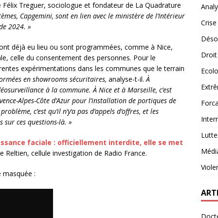
 Félix Treguer, sociologue et fondateur de La Quadrature
Analy
èmes, Capgemini, sont en lien avec le ministère de l’Intérieur
Crise
 de 2024. »
Désob
e ont déjà eu lieu ou sont programmées, comme à Nice,
Droit
le, celle du consentement des personnes. Pour le
fférentes expérimentations dans les communes que le terrain
Ecolo
formées en showrooms sécuritaires,
analyse-t-il.
À
Extrê
osurveillance à la commune. À Nice et à Marseille, c’est
vence-Alpes-Côte d’Azur pour l’installation de portiques de
Forca
 problème, c’est qu’il n’y’a pas d’appels d’offres, et les
Inter
 sur ces questions-là. »
Lutte
ssance faciale : officiellement
interdite, elle se met
Médi
e Reltien, cellule investigation de Radio France.
Viole
e masquée :
ART
Docte