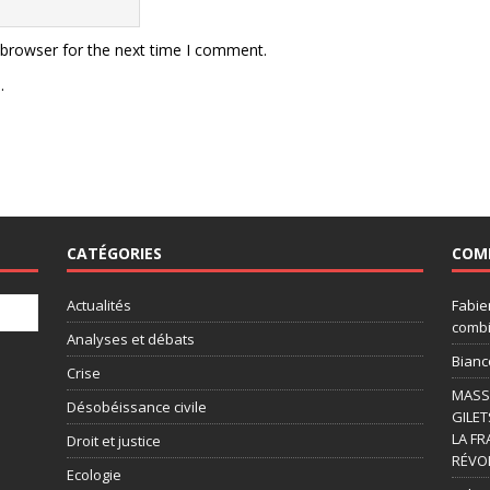
 browser for the next time I comment.
.
CATÉGORIES
COM
Actualités
Fabie
combi
Analyses et débats
Bianc
Crise
MASSI
Désobéissance civile
GILET
LA FR
Droit et justice
RÉVOL
Ecologie