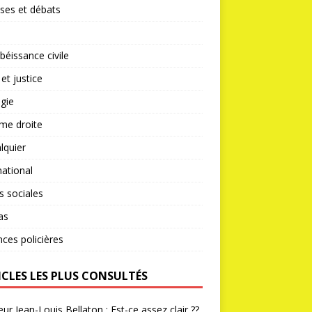
ses et débats
éissance civile
 et justice
gie
me droite
lquier
national
s sociales
as
nces policières
ICLES LES PLUS CONSULTÉS
ur Jean-Louis Bellaton : Est-ce assez clair ??