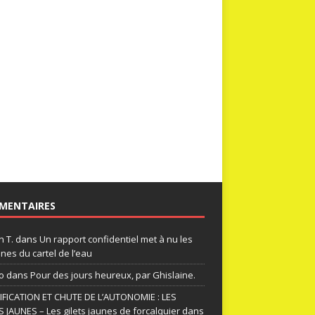
MENTAIRES
n T.
dans
Un rapport confidentiel met à nu les
nes du cartel de l’eau
o
dans
Pour des jours heureux, par Ghislaine.
FICATION ET CHUTE DE L’AUTONOMIE : LES
S JAUNES – Les gilets jaunes de forcalquier
dans