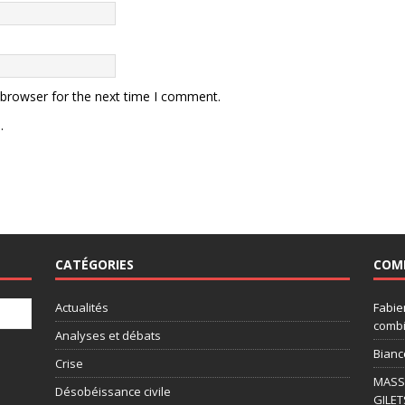
 browser for the next time I comment.
.
CATÉGORIES
COM
Actualités
Fabie
combi
Analyses et débats
Bianc
Crise
MASSI
Désobéissance civile
GILET