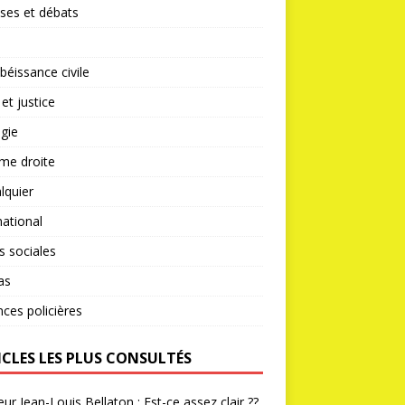
ses et débats
éissance civile
 et justice
gie
me droite
lquier
national
s sociales
as
nces policières
ICLES LES PLUS CONSULTÉS
ur Jean-Louis Bellaton : Est-ce assez clair ??