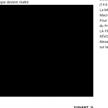
ie devient réalité
(14 6
La le
Macr
Pour 
du Pr
LA F
RÉVO
Alexa
sur l
SUIVANT