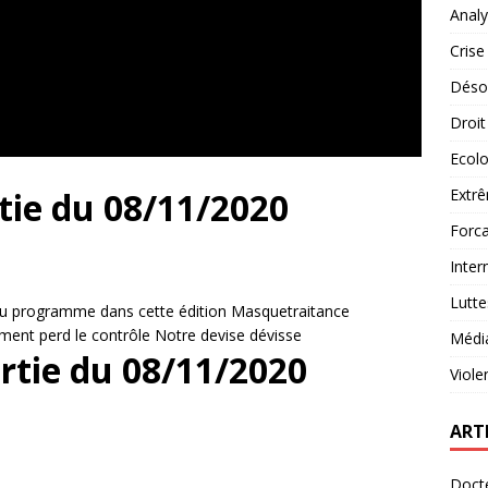
Analy
Crise
Désob
Droit
Ecolo
tie du 08/11/2020
Extrê
Forca
Inter
Lutte
 Au programme dans cette édition Masquetraitance
nt perd le contrôle Notre devise dévisse
Médi
rtie du 08/11/2020
Viole
ART
Docte