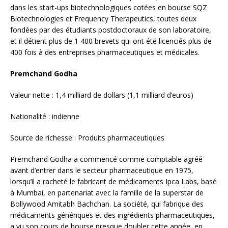
Premchand Godha a commencé comme comptable agréé
avant d’entrer dans le secteur pharmaceutique en 1975,
lorsqu’il a racheté le fabricant de médicaments Ipca Labs, basé
à Mumbai, en partenariat avec la famille de la superstar de
Bollywood Amitabh Bachchan. La société, qui fabrique des
médicaments génériques et des ingrédients pharmaceutiques,
a vu son cours de bourse presque doubler cette année, en
partie en raison de l’augmentation de la production et des
ventes de l’hydroxychloroquine, un médicament antipaludique
controversé, qui a été présenté comme un remède potentiel
au début de la pandémie avant que son utilisation ne soit
découragée par l’Organisation mondiale de la santé pour son
faible effet sur la réduction de la mortalité due à la Covid-19.
Août Troendle
Valeur nette : 1,3 milliard de dollars (1 milliard d’euros)
Nationalité : américaine