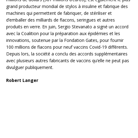
grand producteur mondial de stylos à insuline et fabrique des
machines qui permettent de fabriquer, de stériliser et
d’emballer des milliards de flacons, seringues et autres
produits en verre. En juin, Sergio Stevanato a signé un accord
avec la Coalition pour la préparation aux épidémies et les
innovations, soutenue par la Fondation Gates, pour fournir
100 millions de flacons pour neuf vaccins Covid-19 différents.
Depuis lors, la société a conclu des accords supplémentaires
avec plusieurs autres fabricants de vaccins qu’elle ne peut pas
divulguer publiquement.
Robert Langer
Robert Langer. Boston Globe via Getty Images
Valeur nette : 1,5 milliard de dollars (1,2 milliard d’euros)
Nationalité : américaine
Source de richesse : Moderna