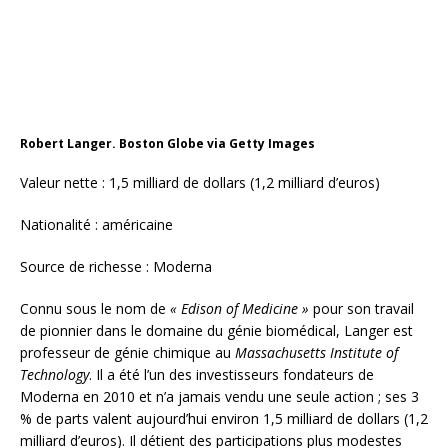
Connu sous le nom de
« Edison of Medicine »
pour son travail
de pionnier dans le domaine du génie biomédical, Langer est
professeur de génie chimique au
Massachusetts Institute of
Technology
. Il a été l’un des investisseurs fondateurs de
Moderna en 2010 et n’a jamais vendu une seule action ; ses 3
% de parts valent aujourd’hui environ 1,5 milliard de dollars (1,2
milliard d’euros). Il détient des participations plus modestes
dans les start-ups biotechnologiques cotées en bourse SQZ
Biotechnologies et Frequency Therapeutics, toutes deux
fondées par des étudiants postdoctoraux de son laboratoire,
et il détient plus de 1 400 brevets qui ont été licenciés plus de
400 fois à des entreprises pharmaceutiques et médicales.
Premchand Godha
Valeur nette : 1,4 milliard de dollars (1,1 milliard d’euros)
Nationalité : indienne
Source de richesse : Produits pharmaceutiques