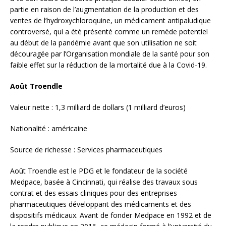
Source de richesse : Services pharmaceutiques
Août Troendle est le PDG et le fondateur de la société
Medpace, basée à Cincinnati, qui réalise des travaux sous
contrat et des essais cliniques pour des entreprises
pharmaceutiques développant des médicaments et des
dispositifs médicaux. Avant de fonder Medpace en 1992 et de
la rendre publique en 2016, ce médecin formé à l’université du
Maryland a travaillé au développement clinique du géant
pharmaceutique suisse Novartis et comme médecin
examinateur à la FDA. Les laboratoires de Medpace offrent
toute une gamme de services pharmaceutiques, allant de la
réalisation de tests par écouvillonnage et de tests d’anticorps
pour la Covid-19 pour des cliniques externes à la réalisation
d’essais cliniques complexes pour des fabricants de
médicaments travaillant sur de nouveaux vaccins et
traitements.
Forbes
estime que ce milliardaire, qui possède
environ 21 % des actions de Medpace, possède aujourd’hui
une fortune d’environ 1,3 milliard de dollars (un peu plus d’1
milliard d’euros), ce qui fait de lui le dernier entrepreneur du