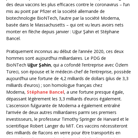
des deux vaccins les plus efficaces contre le coronavirus – l’un
mis au point par Pfizer et la société allemande de
biotechnologie BioNTech, l’autre par la société Moderna,
basée dans le Massachusetts – qui ont vu leurs avoirs nets
monter en flèche depuis janvier : Uğur Şahin et Stéphane
Bancel.
Pratiquement inconnus au début de l’année 2020, ces deux
hommes sont aujourd’hui milliardaires. Le PDG de
BioNTech
Uğur Şahin
, qui a cofondé l’entreprise avec Özlem
Türeci, son épouse et le médecin-chef de l’entreprise, possède
aujourd’hui une fortune de 4,2 milliards de dollars (plus de 3,3
milliards d’euros) ; son homologue français chez
Moderna,
Stéphane Bancel
, a une fortune presque égale,
dépassant légèrement les 3,3 milliards d’euros également.
L’ascension fulgurante de Moderna a également entraîné
l’arrivée de deux autres milliardaires parmi ses premiers
investisseurs, le professeur Timothy Springer de Harvard et le
scientifique Robert Langer du MIT. Ces vaccins nécessiteront
des milliards de flacons en verre pour être transportés en