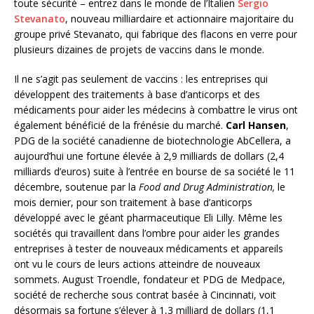
toute sécurité – entrez dans le monde de l’Italien
Sergio
Stevanato
, nouveau milliardaire et actionnaire majoritaire du
groupe privé Stevanato, qui fabrique des flacons en verre pour
plusieurs dizaines de projets de vaccins dans le monde.
Il ne s’agit pas seulement de vaccins : les entreprises qui
développent des traitements à base d’anticorps et des
médicaments pour aider les médecins à combattre le virus ont
également bénéficié de la frénésie du marché.
Carl Hansen
,
PDG de la société canadienne de biotechnologie AbCellera, a
aujourd’hui une fortune élevée à 2,9 milliards de dollars (2,4
milliards d’euros) suite à l’entrée en bourse de sa société le 11
décembre, soutenue par la
Food and Drug Administration,
le
mois dernier, pour son traitement à base d’anticorps
développé avec le géant pharmaceutique Eli Lilly. Même les
sociétés qui travaillent dans l’ombre pour aider les grandes
entreprises à tester de nouveaux médicaments et appareils
ont vu le cours de leurs actions atteindre de nouveaux
sommets. August Troendle, fondateur et PDG de Medpace,
société de recherche sous contrat basée à Cincinnati, voit
désormais sa fortune s’élever à 1,3 milliard de dollars (1,1