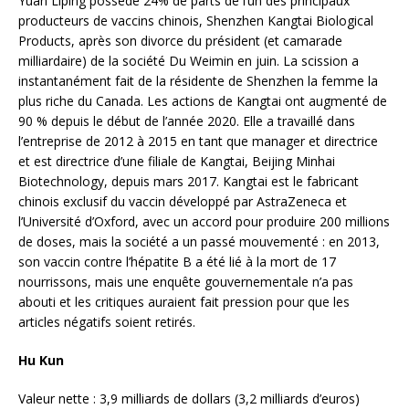
Yuan Liping possède 24% de parts de l’un des principaux
producteurs de vaccins chinois, Shenzhen Kangtai Biological
Products, après son divorce du président (et camarade
milliardaire) de la société Du Weimin en juin. La scission a
instantanément fait de la résidente de Shenzhen la femme la
plus riche du Canada. Les actions de Kangtai ont augmenté de
90 % depuis le début de l’année 2020. Elle a travaillé dans
l’entreprise de 2012 à 2015 en tant que manager et directrice
et est directrice d’une filiale de Kangtai, Beijing Minhai
Biotechnology, depuis mars 2017. Kangtai est le fabricant
chinois exclusif du vaccin développé par AstraZeneca et
l’Université d’Oxford, avec un accord pour produire 200 millions
de doses, mais la société a un passé mouvementé : en 2013,
son vaccin contre l’hépatite B a été lié à la mort de 17
nourrissons, mais une enquête gouvernementale n’a pas
abouti et les critiques auraient fait pression pour que les
articles négatifs soient retirés.
Hu Kun
Valeur nette : 3,9 milliards de dollars (3,2 milliards d’euros)