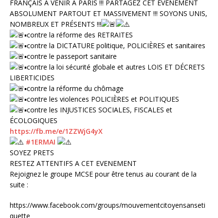
FRANÇAIS À VENIR À PARIS !!! PARTAGEZ CET ÉVÉNEMENT
ABSOLUMENT PARTOUT ET MASSIVEMENT !!! SOYONS UNIS,
NOMBREUX ET PRÉSENTS !!!
▪︎
contre la réforme des RETRAITES
▪︎
contre la DICTATURE politique, POLICIÈRES et sanitaires
▪︎
contre le passeport sanitaire
▪︎
contre la loi sécurité globale et autres LOIS ET DÉCRETS
LIBERTICIDES
▪︎
contre la réforme du chômage
▪︎
contre les violences POLICIÈRES et POLITIQUES
▪︎
contre les INJUSTICES SOCIALES, FISCALES et
ÉCOLOGIQUES
https://fb.me/e/1ZZWjG4yX
#1ERMAI
SOYEZ PRETS
RESTEZ ATTENTIFS A CET EVENEMENT
Rejoignez le groupe MCSE pour être tenus au courant de la
suite :
https://www.facebook.com/groups/mouvementcitoyensanseti
quette