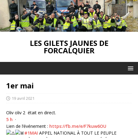
LES GILETS JAUNES DE
FORCALQUIER
1er mai
19 avril 2021
Oliv oliv 2 était en direct.
5 h
·
Lien de l’événement :
https://fb.me/e/F7kuw6OU
#1MAI
APPEL NATIONAL À TOUT LE PEUPLE