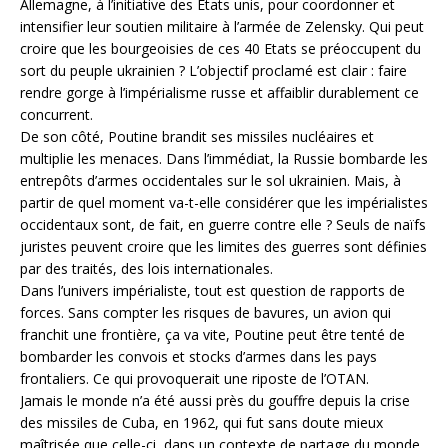
Allemagne, à l’initiative des Etats unis, pour coordonner et
intensifier leur soutien militaire à l’armée de Zelensky. Qui peut
croire que les bourgeoisies de ces 40 Etats se préoccupent du
sort du peuple ukrainien ? L’objectif proclamé est clair : faire
rendre gorge à l’impérialisme russe et affaiblir durablement ce
concurrent.
De son côté, Poutine brandit ses missiles nucléaires et
multiplie les menaces. Dans l’immédiat, la Russie bombarde les
entrepôts d’armes occidentales sur le sol ukrainien. Mais, à
partir de quel moment va-t-elle considérer que les impérialistes
occidentaux sont, de fait, en guerre contre elle ? Seuls de naïfs
juristes peuvent croire que les limites des guerres sont définies
par des traités, des lois internationales.
Dans l’univers impérialiste, tout est question de rapports de
forces. Sans compter les risques de bavures, un avion qui
franchit une frontière, ça va vite, Poutine peut être tenté de
bombarder les convois et stocks d’armes dans les pays
frontaliers. Ce qui provoquerait une riposte de l’OTAN.
Jamais le monde n’a été aussi près du gouffre depuis la crise
des missiles de Cuba, en 1962, qui fut sans doute mieux
maîtrisée que celle-ci, dans un contexte de partage du monde