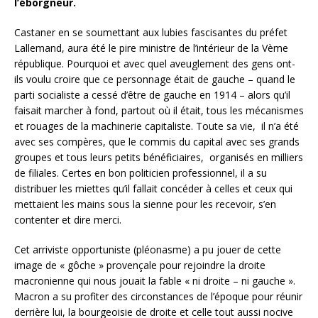
l’éborgneur.
Castaner en se soumettant aux lubies fascisantes du préfet
Lallemand, aura été le pire ministre de l’intérieur de la Vème
république. Pourquoi et avec quel aveuglement des gens ont-
ils voulu croire que ce personnage était de gauche – quand le
parti socialiste a cessé d’être de gauche en 1914 – alors qu’il
faisait marcher à fond, partout où il était, tous les mécanismes
et rouages de la machinerie capitaliste. Toute sa vie, il n’a été
avec ses compères, que le commis du capital avec ses grands
groupes et tous leurs petits bénéficiaires, organisés en milliers
de filiales. Certes en bon politicien professionnel, il a su
distribuer les miettes qu’il fallait concéder à celles et ceux qui
mettaient les mains sous la sienne pour les recevoir, s’en
contenter et dire merci.
Cet arriviste opportuniste (pléonasme) a pu jouer de cette
image de « gôche » provençale pour rejoindre la droite
macronienne qui nous jouait la fable « ni droite – ni gauche ».
Macron a su profiter des circonstances de l’époque pour réunir
derrière lui, la bourgeoisie de droite et celle tout aussi nocive