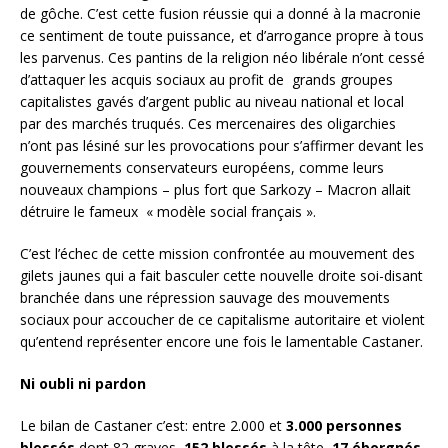
de gôche. C’est cette fusion réussie qui a donné à la macronie
ce sentiment de toute puissance, et d’arrogance propre à tous
les parvenus. Ces pantins de la religion néo libérale n’ont cessé
d’attaquer les acquis sociaux au profit de grands groupes
capitalistes gavés d’argent public au niveau national et local
par des marchés truqués. Ces mercenaires des oligarchies
n’ont pas lésiné sur les provocations pour s’affirmer devant les
gouvernements conservateurs européens, comme leurs
nouveaux champions – plus fort que Sarkozy – Macron allait
détruire le fameux « modèle social français ».
C’est l’échec de cette mission confrontée au mouvement des
gilets jaunes qui a fait basculer cette nouvelle droite soi-disant
branchée dans une répression sauvage des mouvements
sociaux pour accoucher de ce capitalisme autoritaire et violent
qu’entend représenter encore une fois le lamentable Castaner.
Ni oubli ni pardon
Le bilan de Castaner c’est: entre 2.000 et
3.000 personnes
blessés
dont 82 graves,
152 blessés
à la tête,
17 éborgnés