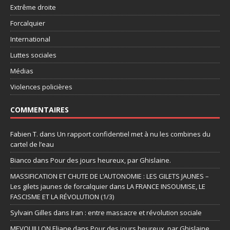
Extrême droite
Forcalquier
International
Luttes sociales
Médias
Violences policières
COMMENTAIRES
Fabien T.
dans
Un rapport confidentiel met à nu les combines du
cartel de l’eau
Bianco
dans
Pour des jours heureux, par Ghislaine.
MASSIFICATION ET CHUTE DE L’AUTONOMIE : LES GILETS JAUNES –
Les gilets jaunes de forcalquier
dans
LA FRANCE INSOUMISE, LE
FASCISME ET LA RÉVOLUTION (1/3)
Sylvain Gilles
dans
Iran : entre massacre et révolution sociale
MEVOUILLON Eliane
dans
Pour des jours heureux, par Ghislaine.