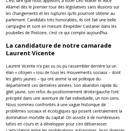
C’est dire que nous appelons à voter Léo Walter et Alice
Allamel dès le premier tour des législatives sans illusions sur
les changements et les ruptures qu’ils pourront obtenir au
parlement. Candidats très honorables, ils ont fait une belle
campagne et sont en mesure d’expédier Castaner dans les
poubelles de l’histoire, c’est ce qui compte aujourd’hui
La candidature de notre camarade
Laurent Vicente
Laurent Vicente n’a pas su ou pu rassembler derrière lui un
élan « citoyen » issu de tous les mouvements sociaux – dont
les gilets jaunes – qui ont animé la vie politique du
département ces dernières années. Son abandon rapide du
gilet jaune, son refus du positionnement droite/gauche l’ont
précipité dans une aventure de fait individuelle, un non-sens.
Nous sommes confrontés à une vague historique de
problèmes sociaux et écologiques qui posent centralement la
domination mortelle du capital. On assiste à de nombreuses
luttes en cours et à développer pour s’en débarrasser.
L’articulation entre les mobilisations autonomes, leurs diverses