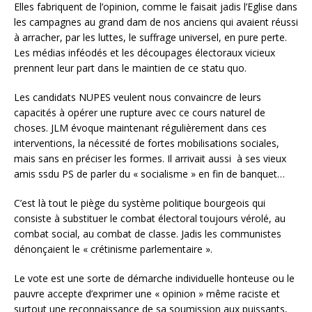
Elles fabriquent de l’opinion, comme le faisait jadis l’Eglise dans
les campagnes au grand dam de nos anciens qui avaient réussi
à arracher, par les luttes, le suffrage universel, en pure perte.
Les médias inféodés et les découpages électoraux vicieux
prennent leur part dans le maintien de ce statu quo.
Les candidats NUPES veulent nous convaincre de leurs
capacités à opérer une rupture avec ce cours naturel de
choses. JLM évoque maintenant régulièrement dans ces
interventions, la nécessité de fortes mobilisations sociales,
mais sans en préciser les formes. Il arrivait aussi à ses vieux
amis ssdu PS de parler du « socialisme » en fin de banquet…
C’est là tout le piège du système politique bourgeois qui
consiste à substituer le combat électoral toujours vérolé, au
combat social, au combat de classe. Jadis les communistes
dénonçaient le « crétinisme parlementaire ».
Le vote est une sorte de démarche individuelle honteuse ou le
pauvre accepte d’exprimer une « opinion » même raciste et
surtout une reconnaissance de sa soumission aux puissants,