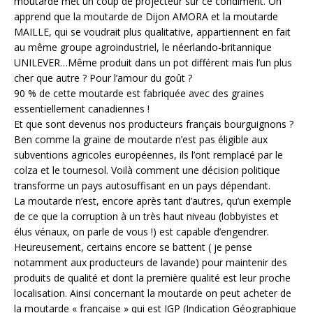
moutarde met un coup de projecteur sur ce condiment. On
apprend que la moutarde de Dijon AMORA et la moutarde
MAILLE, qui se voudrait plus qualitative, appartiennent en fait
au même groupe agroindustriel, le néerlando-britannique
UNILEVER…Même produit dans un pot différent mais l’un plus
cher que autre ? Pour l’amour du goût ?
90 % de cette moutarde est fabriquée avec des graines
essentiellement canadiennes !
Et que sont devenus nos producteurs français bourguignons ?
Ben comme la graine de moutarde n’est pas éligible aux
subventions agricoles européennes, ils l’ont remplacé par le
colza et le tournesol. Voilà comment une décision politique
transforme un pays autosuffisant en un pays dépendant.
La moutarde n’est, encore après tant d’autres, qu’un exemple
de ce que la corruption à un très haut niveau (lobbyistes et
élus vénaux, on parle de vous !) est capable d’engendrer.
Heureusement, certains encore se battent ( je pense
notamment aux producteurs de lavande) pour maintenir des
produits de qualité et dont la première qualité est leur proche
localisation. Ainsi concernant la moutarde on peut acheter de
la moutarde « française » qui est IGP (Indication Géographique