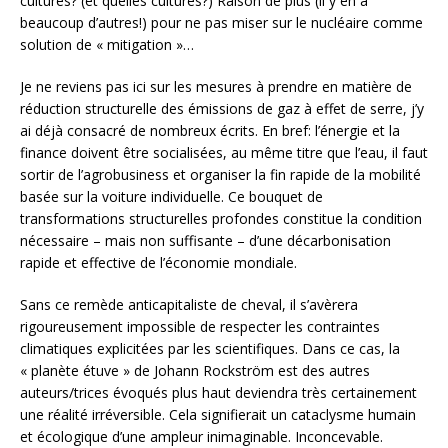
cultures? (et quelles cultures?) Raison de plus (il y en a
beaucoup d’autres!) pour ne pas miser sur le nucléaire comme
solution de « mitigation »…
Je ne reviens pas ici sur les mesures à prendre en matière de
réduction structurelle des émissions de gaz à effet de serre, j’y
ai déjà consacré de nombreux écrits. En bref: l’énergie et la
finance doivent être socialisées, au même titre que l’eau, il faut
sortir de l’agrobusiness et organiser la fin rapide de la mobilité
basée sur la voiture individuelle. Ce bouquet de
transformations structurelles profondes constitue la condition
nécessaire – mais non suffisante – d’une décarbonisation
rapide et effective de l’économie mondiale.
Sans ce remède anticapitaliste de cheval, il s’avèrera
rigoureusement impossible de respecter les contraintes
climatiques explicitées par les scientifiques. Dans ce cas, la
« planète étuve » de Johann Rockström est des autres
auteurs/trices évoqués plus haut deviendra très certainement
une réalité irréversible. Cela signifierait un cataclysme humain
et écologique d’une ampleur inimaginable. Inconcevable.