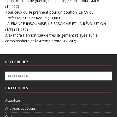
La lettre coup de gueule, de Denise, 88 ans, pour Macron.
(14 062)
Pour ceux qui le prennent pour un bouffon: Le CV du
Professeur Didier Raoult
(13 081)
LA FRANCE INSOUMISE, LE FASCISME ET LA RÉVOLUTION
(1/3)
(11 585)
Alexandra Henrion-Caude très largement relayée sur la
complosphère et l’extrême droite
(11 242)
RECHERCHEZ
CATÉGORIES
Actualités
Analyses et débats
Crise