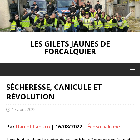
LES GILETS JAUNES DE
FORCALQUIER
SÉCHERESSE, CANICULE ET
RÉVOLUTION
17 août 2022
Par
Daniel Tanuro
|
16/08/2022
|
Écosocialisme
Il est inutile, dans le cadre de cet article, d’égrener des faits et