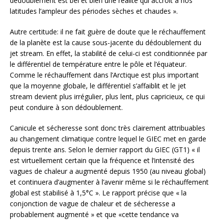
dédoublement est bel et bien une réalité qui accroît à nos
latitudes l’ampleur des périodes sèches et chaudes ».
Autre certitude: il ne fait guère de doute que le réchauffement
de la planète est la cause sous-jacente du dédoublement du
jet stream. En effet, la stabilité de celui-ci est conditionnée par
le différentiel de température entre le pôle et l’équateur.
Comme le réchauffement dans l’Arctique est plus important
que la moyenne globale, le différentiel s’affaiblit et le jet
stream devient plus irrégulier, plus lent, plus capricieux, ce qui
peut conduire à son dédoublement.
Canicule et sécheresse sont donc très clairement attribuables
au changement climatique contre lequel le GIEC met en garde
depuis trente ans. Selon le dernier rapport du GIEC (GT1) « il
est virtuellement certain que la fréquence et l’intensité des
vagues de chaleur a augmenté depuis 1950 (au niveau global)
et continuera d’augmenter à l’avenir même si le réchauffement
global est stabilisé à 1,5°C ». Le rapport précise que « la
conjonction de vague de chaleur et de sécheresse a
probablement augmenté » et que «cette tendance va