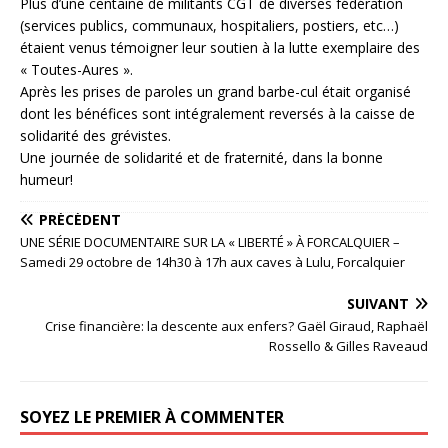
Plus d’une centaine de militants CGT de diverses fédération
(services publics, communaux, hospitaliers, postiers, etc…)
étaient venus témoigner leur soutien à la lutte exemplaire des
« Toutes-Aures ».
Après les prises de paroles un grand barbe-cul était organisé
dont les bénéfices sont intégralement reversés à la caisse de
solidarité des grévistes.
Une journée de solidarité et de fraternité, dans la bonne
humeur!
PRÉCÉDENT
UNE SÉRIE DOCUMENTAIRE SUR LA « LIBERTÉ » À FORCALQUIER –
Samedi 29 octobre de 14h30 à 17h aux caves à Lulu, Forcalquier
SUIVANT
Crise financière: la descente aux enfers? Gaël Giraud, Raphaël
Rossello & Gilles Raveaud
SOYEZ LE PREMIER À COMMENTER