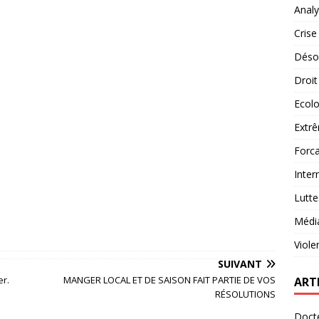
Analy
Crise
Désob
Droit
Ecolo
Extrê
Forca
Inter
Lutte
Médi
Viole
SUIVANT
er.
MANGER LOCAL ET DE SAISON FAIT PARTIE DE VOS
ART
RÉSOLUTIONS
Docte