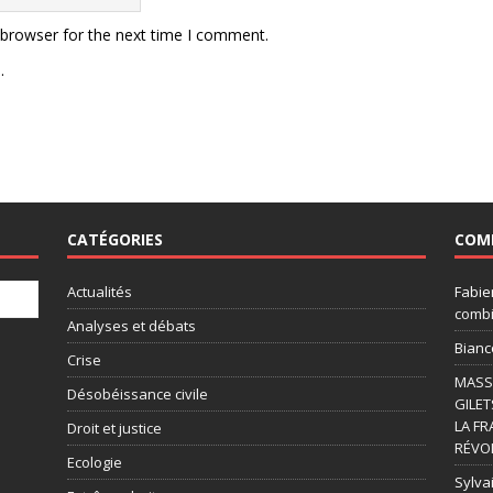
 browser for the next time I comment.
.
CATÉGORIES
COM
Actualités
Fabie
combi
Analyses et débats
Bianc
Crise
MASSI
Désobéissance civile
GILET
LA FR
Droit et justice
RÉVOL
Ecologie
Sylvai