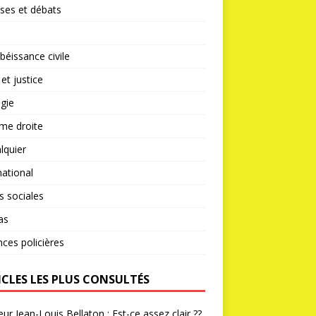
ses et débats
éissance civile
 et justice
gie
me droite
lquier
national
s sociales
as
nces policières
ICLES LES PLUS CONSULTÉS
ur Jean-Louis Bellaton : Est-ce assez clair ??