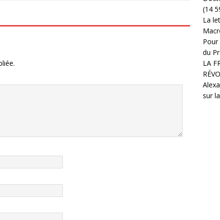
(14 5
La le
Macr
Pour 
du Pr
liée.
LA F
RÉVO
Alexa
sur l