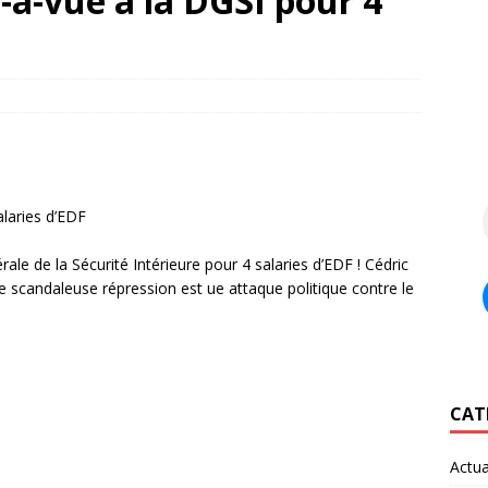
-à-vue à la DGSI pour 4
laries d’EDF
ale de la Sécurité Intérieure pour 4 salaries d’EDF ! Cédric
e scandaleuse répression est ue attaque politique contre le
CAT
Actua