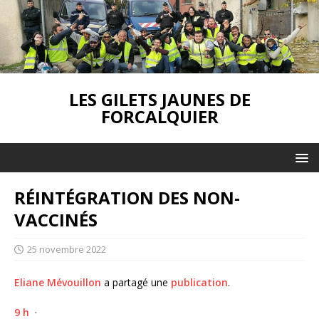
LES GILETS JAUNES DE
FORCALQUIER
RÉINTÉGRATION DES NON-
VACCINÉS
25 novembre 2022
Eliane Mévouillon
a partagé une
publication
.
9 h
·