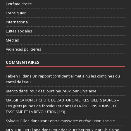
Extrême droite
Forcalquier
International
Luttes sociales
Médias
Violences policières
COMMENTAIRES
Fabien T.
dans
Un rapport confidentiel met à nu les combines du
cartel de l’eau
Bianco
dans
Pour des jours heureux, par Ghislaine.
MASSIFICATION ET CHUTE DE L’AUTONOMIE : LES GILETS JAUNES –
Les gilets jaunes de forcalquier
dans
LA FRANCE INSOUMISE, LE
FASCISME ET LA RÉVOLUTION (1/3)
Sylvain Gilles
dans
Iran : entre massacre et révolution sociale
MEVOUILLON Eliane
dans
Pour des jours heureux, par Ghislaine.