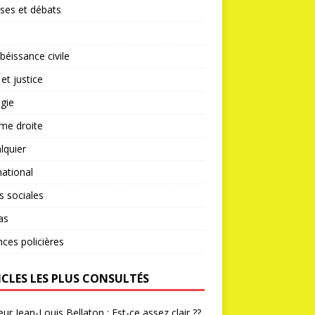
ses et débats
éissance civile
 et justice
gie
me droite
lquier
national
s sociales
as
nces policières
ICLES LES PLUS CONSULTÉS
ur Jean-Louis Bellaton : Est-ce assez clair ??