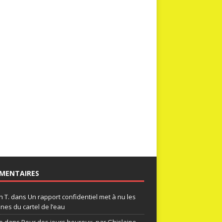
MENTAIRES
n T.
dans
Un rapport confidentiel met à nu les
nes du cartel de l’eau