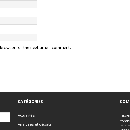
 browser for the next time I comment.
.
CATÉGORIES
COM
Actualités
Fabie
combi
Analyses et débats