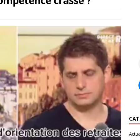
compétence crasse ?
CAT
Actua