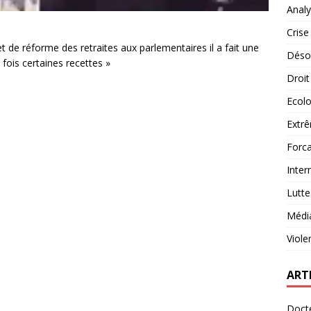
Analy
Crise
 de réforme des retraites aux parlementaires il a fait une
Désob
 fois certaines recettes »
Droit
Ecolo
Extrê
Forca
Inter
Lutte
Médi
Viole
ART
Docte