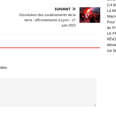
(14 6
SUIVANT
La le
Dissolution des soulèvements de la
Macr
terre : affrontements à Lyon – 21
Pour 
juin 2023
du Pr
LA F
RÉVO
Alexa
sur l
liée.