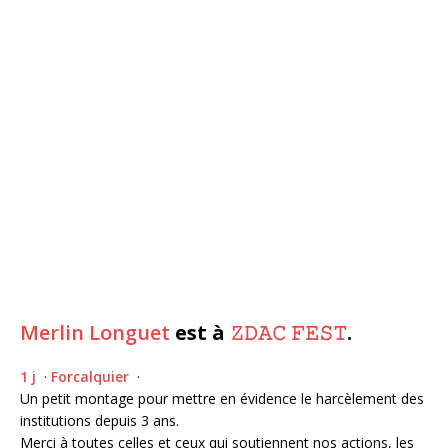
Merlin Longuet
est à
𝚉𝙳𝙰𝙲 𝙵𝙴𝚂𝚃
.
1 j
·
Forcalquier
·
Un petit montage pour mettre en évidence le harcèlement des
institutions depuis 3 ans.
Merci à toutes celles et ceux qui soutiennent nos actions, les