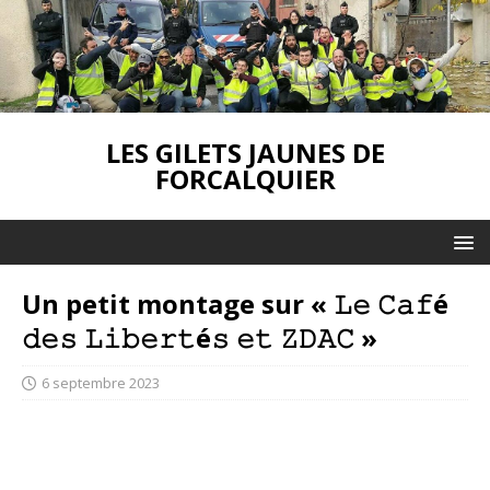
LES GILETS JAUNES DE
FORCALQUIER
Un petit montage sur « 𝙻𝚎 𝙲𝚊𝚏é
𝚍𝚎𝚜 𝙻𝚒𝚋𝚎𝚛𝚝é𝚜 𝚎𝚝 𝚉𝙳𝙰𝙲 »
6 septembre 2023