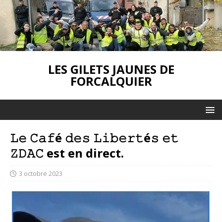
LES GILETS JAUNES DE
FORCALQUIER
𝙻𝚎 𝙲𝚊𝚏é 𝚍𝚎𝚜 𝙻𝚒𝚋𝚎𝚛𝚝é𝚜 𝚎𝚝
𝚉𝙳𝙰𝙲 est en direct.
3 octobre 2023