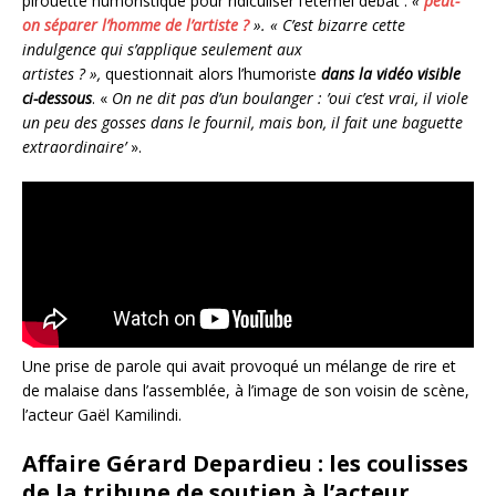
pirouette humoristique pour ridiculiser l’éternel débat :
«
peut-
on séparer l’homme de l’artiste ?
». « C’est bizarre cette
indulgence qui s’applique seulement aux
artistes ? »,
questionnait alors l’humoriste
dans la vidéo visible
ci-dessous
. «
On ne dit pas d’un boulanger : ’oui c’est vrai, il viole
un peu des gosses dans le fournil, mais bon, il fait une baguette
extraordinaire’
».
Une prise de parole qui avait provoqué un mélange de rire et
de malaise dans l’assemblée, à l’image de son voisin de scène,
l’acteur Gaël Kamilindi.
Affaire Gérard Depardieu : les coulisses
de la tribune de soutien à l’acteur