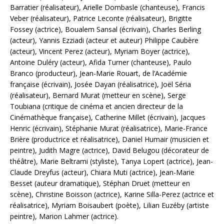
Barratier (réalisateur), Arielle Dombasle (chanteuse), Francis
Veber (réalisateur), Patrice Leconte (réalisateur), Brigitte
Fossey (actrice), Boualem Sansal (écrivain), Charles Berling
(acteur), Yannis Ezziadi (acteur et auteur) Philippe Caubère
(acteur), Vincent Perez (acteur), Myriam Boyer (actrice),
Antoine Duléry (acteur), Afida Turner (chanteuse), Paulo
Branco (producteur), Jean-Marie Rouart, de l’Académie
française (écrivain), Josée Dayan (réalisatrice), Joël Séria
(réalisateur), Bernard Murat (metteur en scène), Serge
Toubiana (critique de cinéma et ancien directeur de la
Cinémathèque française), Catherine Millet (écrivain), Jacques
Henric (écrivain), Stéphanie Murat (réalisatrice), Marie-France
Brière (productrice et réalisatrice), Daniel Humair (musicien et
peintre), Judith Magre (actrice), David Belugou (décorateur de
théâtre), Marie Beltrami (styliste), Tanya Lopert (actrice), Jean-
Claude Dreyfus (acteur), Chiara Muti (actrice), Jean-Marie
Besset (auteur dramatique), Stéphan Druet (metteur en
scène), Christine Boisson (actrice), Karine Silla-Perez (actrice et
réalisatrice), Myriam Boisaubert (poète), Lilian Euzéby (artiste
peintre), Marion Lahmer (actrice).