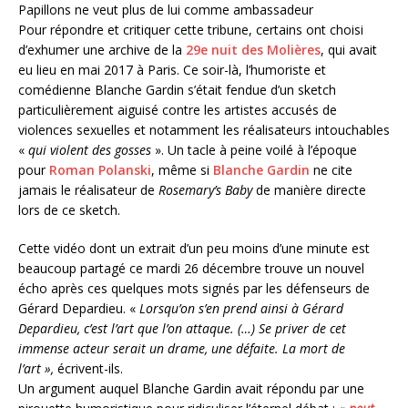
Papillons ne veut plus de lui comme ambassadeur
Pour répondre et critiquer cette tribune, certains ont choisi
d’exhumer une archive de la
29e nuit des Molières
, qui avait
eu lieu en mai 2017 à Paris. Ce soir-là, l’humoriste et
comédienne Blanche Gardin s’était fendue d’un sketch
particulièrement aiguisé contre les artistes accusés de
violences sexuelles et notamment les réalisateurs intouchables
«
qui violent des gosses
». Un tacle à peine voilé à l’époque
pour
Roman Polanski
, même si
Blanche Gardin
ne cite
jamais le réalisateur de
Rosemary’s Baby
de manière directe
lors de ce sketch.
Cette vidéo dont un extrait d’un peu moins d’une minute est
beaucoup partagé ce mardi 26 décembre trouve un nouvel
écho après ces quelques mots signés par les défenseurs de
Gérard Depardieu. «
Lorsqu’on s’en prend ainsi à Gérard
Depardieu, c’est l’art que l’on attaque. (…) Se priver de cet
immense acteur serait un drame, une défaite. La mort de
l’art »,
écrivent-ils.
Un argument auquel Blanche Gardin avait répondu par une