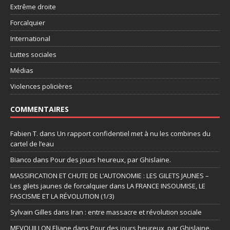
Extrême droite
Forcalquier
International
Luttes sociales
Médias
Violences policières
COMMENTAIRES
Fabien T.
dans
Un rapport confidentiel met à nu les combines du
cartel de l’eau
Bianco
dans
Pour des jours heureux, par Ghislaine.
MASSIFICATION ET CHUTE DE L’AUTONOMIE : LES GILETS JAUNES –
Les gilets jaunes de forcalquier
dans
LA FRANCE INSOUMISE, LE
FASCISME ET LA RÉVOLUTION (1/3)
Sylvain Gilles
dans
Iran : entre massacre et révolution sociale
MEVOUILLON Eliane
dans
Pour des jours heureux, par Ghislaine.