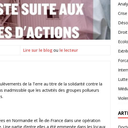
Analy
Crise
Désob
Droit
Ecolo
Lire sur le blog
ou
le lecteur
Extrê
Forca
Inter
Lutte
ements de la Terre au titre de la solidarité contre la
Médi
us inadmissible que les activités des groupes pollueurs
s.
Viole
ART
êtées en Normandie et Île-de-France dans une opération
e. Une partie d’entre elles a été emmenée dans les locaux
Docte