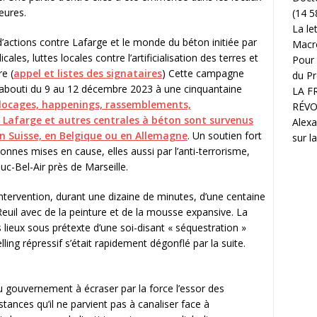
eures.
(14 5
La le
’actions contre Lafarge et le monde du béton initiée par
Macr
les, luttes locales contre l’artificialisation des terres et
Pour 
e (
appel et listes des signataires
) Cette campagne
du Pr
t abouti du 9 au 12 décembre 2023 à une cinquantaine
LA F
blocages, happenings, rassemblements,
RÉVO
 Lafarge et autres centrales à béton sont survenus
Alexa
n Suisse, en Belgique ou en Allemagne
. Un soutien fort
sur l
nnes mises en cause, elles aussi par l’anti-terrorisme,
c-Bel-Air près de Marseille.
’intervention, durant une dizaine de minutes, d’une centaine
euil avec de la peinture et de la mousse expansive. La
es lieux sous prétexte d’une soi-disant « séquestration »
ling répressif s’était rapidement dégonflé par la suite.
 gouvernement à écraser par la force l’essor des
tances qu’il ne parvient pas à canaliser face à