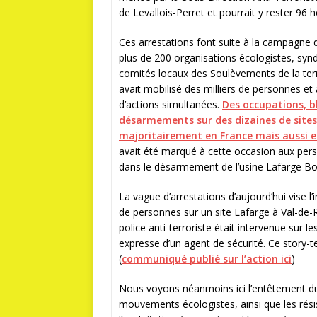
de Levallois-Perret et pourrait y rester 96 h
Ces arrestations font suite à la campagne d
plus de 200 organisations écologistes, syndica
comités locaux des Soulèvements de la terr
avait mobilisé des milliers de personnes e
d’actions simultanées.
Des occupations, 
désarmements sur des dizaines de sites
majoritairement en France mais aussi e
avait été marqué à cette occasion aux perso
dans le désarmement de l’usine Lafarge Bou
La vague d’arrestations d’aujourd’hui vise l
de personnes sur un site Lafarge à Val-de-R
police anti-terroriste était intervenue sur l
expresse d’un agent de sécurité. Ce story-tel
(
communiqué publié sur l’action ici
)
Nous voyons néanmoins ici l’entêtement du
mouvements écologistes, ainsi que les résis