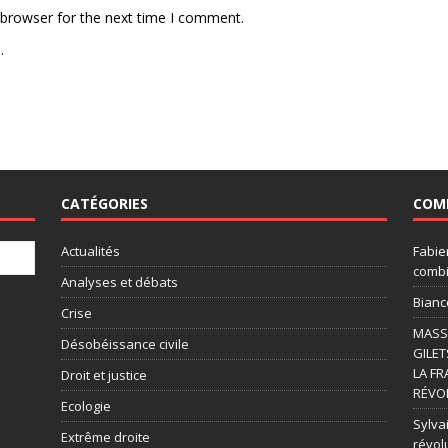
 browser for the next time I comment.
.
CATÉGORIES
COM
Actualités
Fabie
combi
Analyses et débats
Bianc
Crise
MASSI
Désobéissance civile
GILET
LA FR
Droit et justice
RÉVOL
Ecologie
Sylvai
Extrême droite
révol