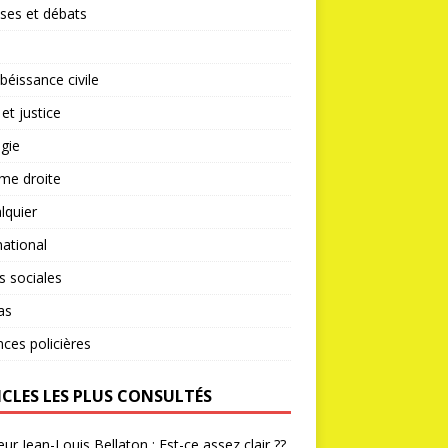
ses et débats
éissance civile
 et justice
gie
me droite
lquier
national
s sociales
as
nces policières
ICLES LES PLUS CONSULTÉS
ur Jean-Louis Bellaton : Est-ce assez clair ??