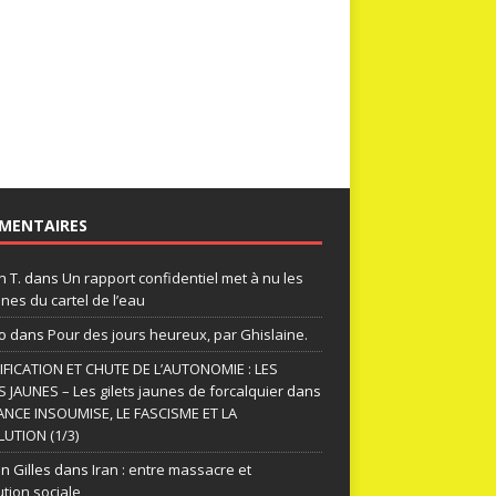
MENTAIRES
n T.
dans
Un rapport confidentiel met à nu les
nes du cartel de l’eau
o
dans
Pour des jours heureux, par Ghislaine.
FICATION ET CHUTE DE L’AUTONOMIE : LES
S JAUNES – Les gilets jaunes de forcalquier
dans
ANCE INSOUMISE, LE FASCISME ET LA
UTION (1/3)
n Gilles
dans
Iran : entre massacre et
ution sociale