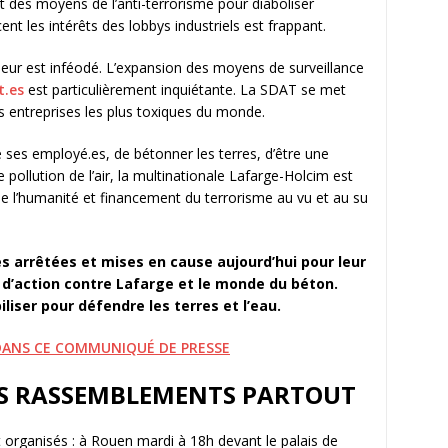
t des moyens de l’anti-terrorisme pour diaboliser
nt les intérêts des lobbys industriels est frappant.
eur est inféodé. L’expansion des moyens de surveillance
t.es
est particulièrement inquiétante. La SDAT se met
s entreprises les plus toxiques du monde.
 ses employé.es, de bétonner les terres, d’être une
ollution de l’air, la multinationale Lafarge-Holcim est
me l’humanité et financement du terrorisme au vu et au su
s arrêtées et mises en cause aujourd’hui pour leur
 d’action contre Lafarge et le monde du béton.
iser pour défendre les terres et l’eau.
 DANS CE COMMUNIQUÉ DE PRESSE
ES RASSEMBLEMENTS PARTOUT
organisés : à Rouen mardi à 18h devant le palais de