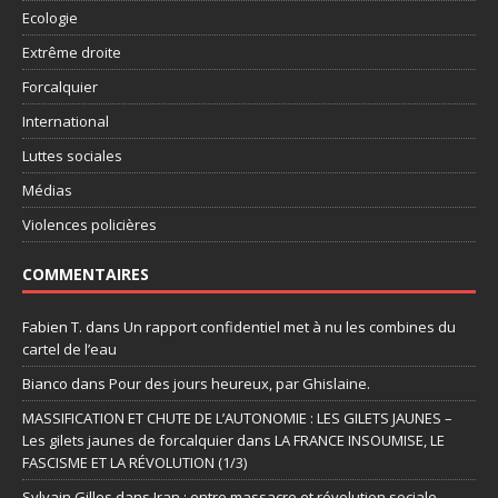
Ecologie
Extrême droite
Forcalquier
International
Luttes sociales
Médias
Violences policières
COMMENTAIRES
Fabien T.
dans
Un rapport confidentiel met à nu les combines du
cartel de l’eau
Bianco
dans
Pour des jours heureux, par Ghislaine.
MASSIFICATION ET CHUTE DE L’AUTONOMIE : LES GILETS JAUNES –
Les gilets jaunes de forcalquier
dans
LA FRANCE INSOUMISE, LE
FASCISME ET LA RÉVOLUTION (1/3)
Sylvain Gilles
dans
Iran : entre massacre et révolution sociale