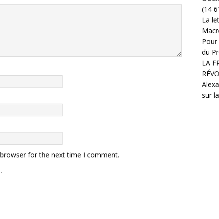
(14 6
La le
Macr
Pour 
du Pr
LA F
RÉVO
Alexa
sur l
 browser for the next time I comment.
.