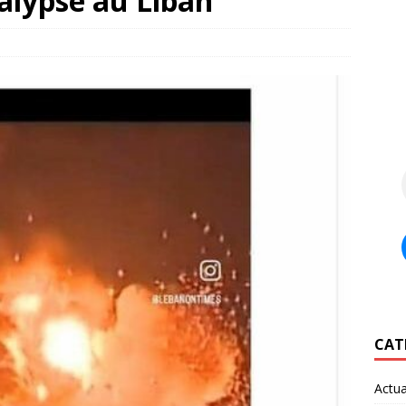
ocalypse au Liban
CAT
Actua