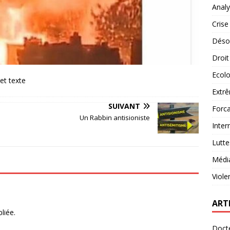
Analy
Crise
Désob
Droit
Ecolo
Extrê
SUIVANT
Forca
Un Rabbin antisioniste
Inter
Lutte
Médi
Viole
ART
liée.
Docte