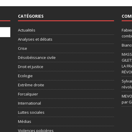
CATÉGORIES
COM
Actualités
Fabie
combi
Analyses et débats
Bianc
Crise
MASSI
Désobéissance civile
GILET
LA FR
Droit et justice
RÉVOL
Ecologie
Sylvai
Extrême droite
révol
Forcalquier
MEVOU
par G
International
Luttes sociales
Médias
Violences policières