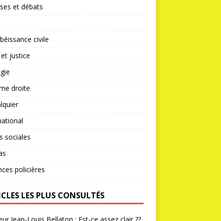
ses et débats
éissance civile
 et justice
gie
me droite
lquier
national
s sociales
as
nces policières
ICLES LES PLUS CONSULTÉS
ur Jean-Louis Bellaton : Est-ce assez clair ??