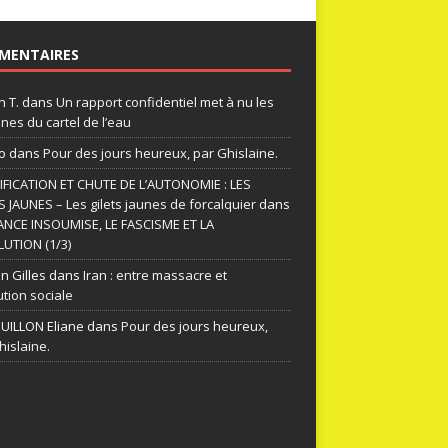
MENTAIRES
n T.
dans
Un rapport confidentiel met à nu les
nes du cartel de l’eau
o
dans
Pour des jours heureux, par Ghislaine.
FICATION ET CHUTE DE L’AUTONOMIE : LES
S JAUNES – Les gilets jaunes de forcalquier
dans
ANCE INSOUMISE, LE FASCISME ET LA
UTION (1/3)
n Gilles
dans
Iran : entre massacre et
ution sociale
ILLON Eliane
dans
Pour des jours heureux,
hislaine.