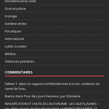
Désobéissance civile
Droit et justice
Ecologie
Extrême droite
Forcalquier
International
Luttes sociales
Médias
Violences policières
COMMENTAIRES
Fabien T.
dans
Un rapport confidentiel met à nu les combines du
cartel de l’eau
Bianco
dans
Pour des jours heureux, par Ghislaine.
MASSIFICATION ET CHUTE DE L’AUTONOMIE : LES GILETS JAUNES –
Les gilets jaunes de forcalquier
dans
LA FRANCE INSOUMISE, LE