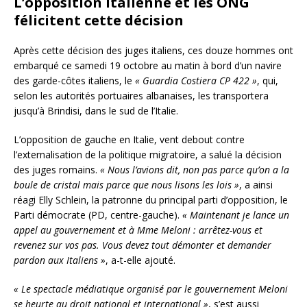
L’opposition italienne et les ONG
félicitent cette décision
Après cette décision des juges italiens, ces douze hommes ont
embarqué ce samedi 19 octobre au matin à bord d’un navire
des garde-côtes italiens, le
« Guardia Costiera CP 422 »
, qui,
selon les autorités portuaires albanaises, les transportera
jusqu’à Brindisi, dans le sud de l’Italie.
L’opposition de gauche en Italie, vent debout contre
l’externalisation de la politique migratoire, a salué la décision
des juges romains.
« Nous l’avions dit, non pas parce qu’on a la
boule de cristal mais parce que nous lisons les lois »
, a ainsi
réagi Elly Schlein, la patronne du principal parti d’opposition, le
Parti démocrate (PD, centre-gauche).
« Maintenant je lance un
appel au gouvernement et à Mme Meloni : arrêtez-vous et
revenez sur vos pas. Vous devez tout démonter et demander
pardon aux Italiens »
, a-t-elle ajouté.
« Le spectacle médiatique organisé par le gouvernement Meloni
se heurte au droit national et international »
, s’est aussi