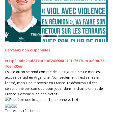
Cerveaux non disponibles
e
r
t
s
p
S
n
o
d
o
2
h
u
i
2
3
1
t
u
2
t
0
f
2
6
0
9
0
8
t
1
t
0
1
c
7
5
4
7
u
m
1
u
f
m
u
6
6
u
1
6
g
m
3
5
u
n
i
·
Est-ce qu’on se rend compte de la dinguerie ??? Le mec est
accusé de viol en Argentine. Non seulement il est remis en
liberté, mais il peut revenir en France. Et désormais il est
sélectionné par son club pour jouer dans le championnat de
France. Comme si de rien n’était !
Toutes les réactions :