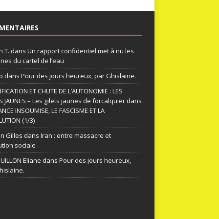
MENTAIRES
n T.
dans
Un rapport confidentiel met à nu les
nes du cartel de l’eau
o
dans
Pour des jours heureux, par Ghislaine.
FICATION ET CHUTE DE L’AUTONOMIE : LES
S JAUNES – Les gilets jaunes de forcalquier
dans
ANCE INSOUMISE, LE FASCISME ET LA
UTION (1/3)
n Gilles
dans
Iran : entre massacre et
ution sociale
ILLON Eliane
dans
Pour des jours heureux,
hislaine.