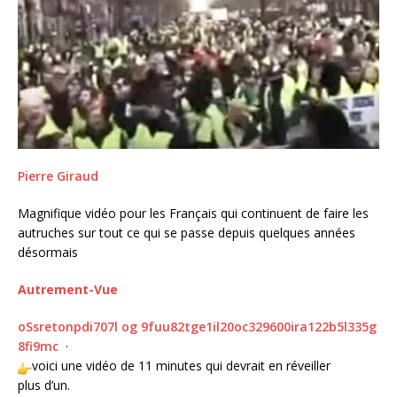
Pierre Giraud
Magnifique vidéo pour les Français qui continuent de faire les
autruches sur tout ce qui se passe depuis quelques années
désormais
Autrement-Vue
o
S
s
r
e
t
o
n
p
d
i
7
0
7
l
o
g
9
f
u
u
8
2
t
g
e
1
i
l
2
0
o
c
3
2
9
6
0
0
i
r
a
1
2
2
b
5
l
3
3
5
g
8
f
9
m
c
·
voici une vidéo de 11 minutes qui devrait en réveiller
plus d’un.