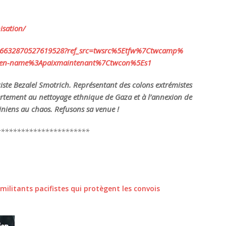
isation/
46632870527619528?
ref_src=twsrc%5Etfw%7Ctwcamp%
een-name%
3Apaixmaintenant%7Ctwcon%5Es1
aciste Bezalel Smotrich. Représentant des colons extrémistes
tement au nettoyage ethnique de Gaza et à l’annexion de
stiniens au chaos. Refusons sa venue !
***********************
 militants pacifistes qui protègent les convois