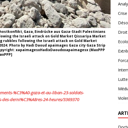
Analy
Crise
Désob
tkonflikt, Gaza, Eindrücke aus Gaza-Stadt Palestinians
Droit
owing the Israeli attack on Gold Market Qissariya Market
 rubbles following the Israeli attack on Gold Market
Ecolo
, 2024. Photo by Hadi Daoud apaimages Gaza city Gaza Strip
 Copyright: xapaimagesxHadixDaoudxxapaimagesx (MaxPPP
Extrê
MaxPPP]
Forca
Inter
Lutte
Médi
ements-%C3%A0-
gaza-et-au-liban-23-soldats-
Viole
s-des-derni%C3%A8res-
24-heures/3369370
ART
Docte