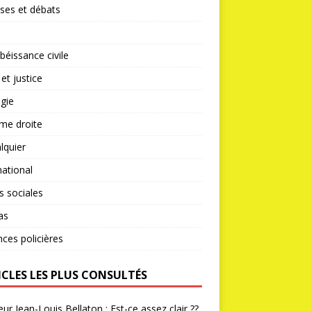
ses et débats
éissance civile
 et justice
gie
me droite
lquier
national
s sociales
as
nces policières
ICLES LES PLUS CONSULTÉS
ur Jean-Louis Bellaton : Est-ce assez clair ??