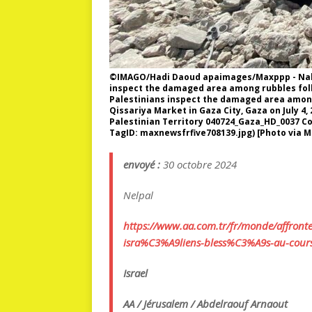
©IMAGO/Hadi Daoud apaimages/Maxppp - Nahos
inspect the damaged area among rubbles foll
Palestinians inspect the damaged area among
Qissariya Market in Gaza City, Gaza on July 4
Palestinian Territory 040724_Gaza_HD_0037
TagID: maxnewsfrfive708139.jpg) [Photo via 
envoyé :
30 octobre 2024
Nelpal
https://www.aa.com.tr/fr/
monde/affront
isra%C3%A9liens-bless%C3%A9s-
au-cour
Israel
AA / Jérusalem / Abdelraouf Arnaout