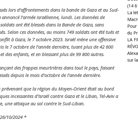
(14 6
essés lors d’affrontements dans la bande de Gaza et au Sud-
La le
a annoncé l’armée israélienne, lundi. Les données de
Macr
 soldats ont été blessés dans la Bande de Gaza, sans
Pour 
ssés. Selon ces données, au moins 749 soldats ont été tués et
du Pr
onflit à Gaza, le 7 octobre 2023. Israël mène une offensive
LA F
RÉVO
s le 7 octobre de l’année dernière, tuant plus de 42 600
Alexa
t des enfants, et en blessant plus de 99 800 autres.
sur l
 lançant des frappes meurtrières dans tout le pays, faisant
ssés depuis le mois d’octobre de l’année dernière.
s prévenant que la région du Moyen-Orient était au bord
ues incessantes d’Israël contre Gaza et le Liban, Tel-Aviv a
re, une attaque au sol contre le Sud-Liban.
26/10/2024 *