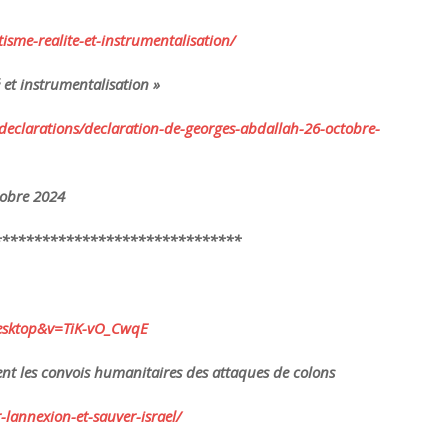
tisme-
realite-et-
instrumentalisation/
é et instrumentalisation »
declarations/
declaration-de-georges-
abdallah-26-octobre-
tobre 2024
***************************
****
sktop&v=TiK-vO_CwqE
ègent les convois humanitaires des attaques de colons
r-lannexion-et-
sauver-israel/