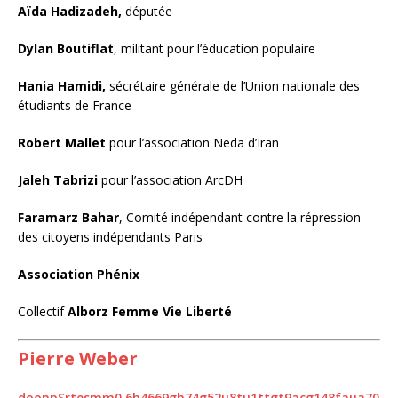
Aïda
Hadizadeh,
députée
Dylan Boutiflat
, militant pour l’éducation populaire
Hania
Hamidi,
sécrétaire générale de l’Union nationale des
étudiants de France
Robert
Mallet
pour l’association Neda d’Iran
Jaleh Tabrizi
pour l’association ArcDH
Faramarz Bahar
, Comité indépendant contre la répression
des citoyens indépendants Paris
Association Phénix
Collectif
Alborz Femme Vie Liberté
Pierre Weber
d
o
o
n
p
S
r
t
e
s
m
m
0
6
h
4
6
6
9
g
h
7
4
g
5
2
u
8
t
u
1
t
t
g
t
9
a
c
g
1
4
8
f
a
u
a
7
0