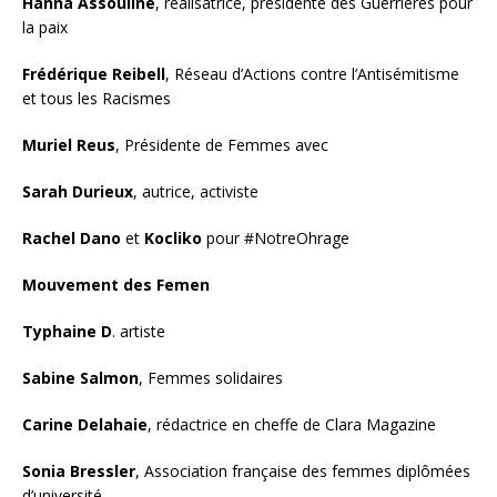
Hanna Assouline
, réalisatrice, présidente des Guerrières pour
la paix
Frédérique Reibell
, Réseau d’Actions contre l’Antisémitisme
et tous les Racismes
Muriel Reus
, Présidente de Femmes avec
Sarah Durieux
, autrice, activiste
Rachel Dano
et
Kocliko
pour #NotreOhrage
Mouvement des
Femen
Typhaine D
. artiste
Sabine Salmon
, Femmes solidaires
Carine Delahaie
, rédactrice en cheffe de Clara Magazine
Sonia Bressler
, Association française des femmes diplômées
d’université