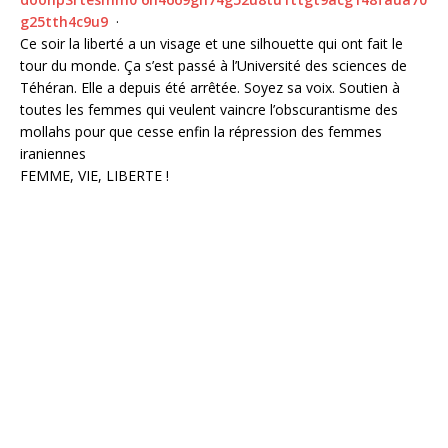
g
2
5
t
t
h
4
c
9
u
9
·
Ce soir la liberté a un visage et une silhouette qui ont fait le
tour du monde. Ça s’est passé à l’Université des sciences de
Téhéran. Elle a depuis été arrêtée. Soyez sa voix. Soutien à
toutes les femmes qui veulent vaincre l’obscurantisme des
mollahs pour que cesse enfin la répression des femmes
iraniennes
FEMME, VIE, LIBERTE !