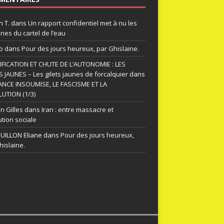
n T.
dans
Un rapport confidentiel met à nu les
nes du cartel de l’eau
o
dans
Pour des jours heureux, par Ghislaine.
FICATION ET CHUTE DE L’AUTONOMIE : LES
S JAUNES – Les gilets jaunes de forcalquier
dans
ANCE INSOUMISE, LE FASCISME ET LA
UTION (1/3)
n Gilles
dans
Iran : entre massacre et
ution sociale
ILLON Eliane
dans
Pour des jours heureux,
hislaine.