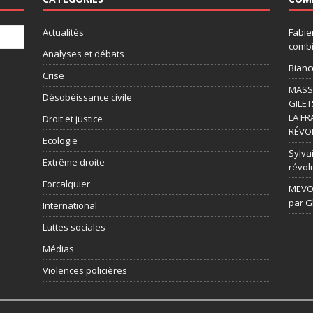
Actualités
Fabie
combi
Analyses et débats
Bianc
Crise
MASSI
Désobéissance civile
GILET
LA FR
Droit et justice
RÉVOL
Ecologie
Sylvai
Extrême droite
révol
Forcalquier
MEVOU
par G
International
Luttes sociales
Médias
Violences policières