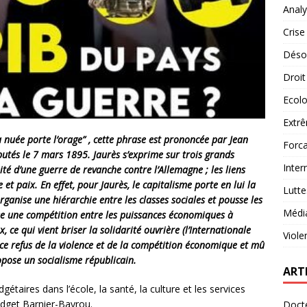
Analy
Crise
Désob
Droit
Ecolo
Extrê
 nuée porte l’orage” , cette phrase est prononcée par Jean
Forca
putés le 7 mars 1895. Jaurès s’exprime sur trois grands
Inter
ité d’une guerre de revanche contre l’Allemagne ; les liens
 et paix. En effet, pour Jaurès, le capitalisme porte en lui la
Lutte
ganise une hiérarchie entre les classes sociales et pousse les
Médi
ise une compétition entre les puissances économiques à
, ce qui vient briser la solidarité ouvrière (l’Internationale
Viole
à ce refus de la violence et de la compétition économique et mû
opose un socialisme républicain.
ART
étaires dans l’école, la santé, la culture et les services
dget Barnier-Bayrou.
Docte