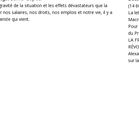
avité de la situation et les effets dévastateurs que la
(14 6
r nos salaires, nos droits, nos emplois et notre vie, il y a
La le
riste qui vient.
Macr
Pour 
du Pr
LA F
RÉVO
Alexa
sur l