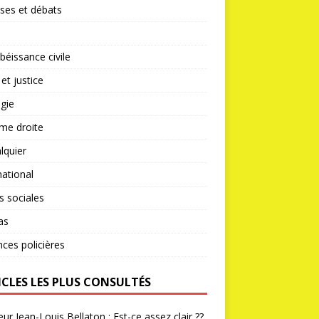
ses et débats
éissance civile
 et justice
gie
me droite
lquier
national
s sociales
as
nces policières
ICLES LES PLUS CONSULTÉS
ur Jean-Louis Bellaton : Est-ce assez clair ??