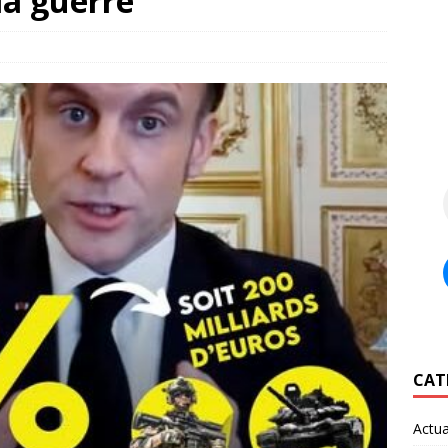
la guerre
CAT
Actua