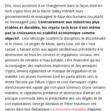
Pire, nous assistons à un changement dans la façon dont les
tech crypto bros de la Silicon Valley mènent leurs
gouvernements et envisagent le futur des humains (ou plutôt
ne l’envisagent pas).
Contrairement aux industries plus
stables et durables, les crypto tech bros n’ont même
pas la croissance ou stabilité économique comme
objectif.
Leur idéologie soutient la disruption, la discontinuité
et le chaos. Le slogan de Musk, après tout, est de « tout
casser », faisant écho aux appels néolibéraux précédents à la
destruction de tous les services et régulations sociaux, des
pensions de retraites à l’eau potable. L’ère financière qui les
accompagne, des explosions-implosions et des arnaques
crypto, amène également un manque de régulation et de
stabilité. Les jeunes hommes sont en partie attirés vers la
droite fasciste par l’allure crypto et cool d’arnaques crypto
d’enrichissement rapide (
get-rich-quick schemes
). D’une certaine
manière, le capitalisme prédateur et destructeur d’antan est
presque commode dans la prédictibilité des ses dégâts et de
son exploitation. George Monbiot et Peter Hutchison ont
raison dans leur fantastique
La Doctrine Invisible
, d’appeler