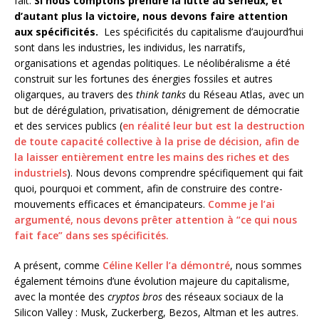
fait.
Si nous comptons prendre la lutte au sérieux, et
d’autant plus la victoire, nous devons faire attention
aux spécificités.
Les spécificités du capitalisme d’aujourd’hui
sont dans les industries, les individus, les narratifs,
organisations et agendas politiques. Le néolibéralisme a été
construit sur les fortunes des énergies fossiles et autres
oligarques, au travers des
think tanks
du Réseau Atlas, avec un
but de dérégulation, privatisation, dénigrement de démocratie
et des services publics (
en réalité leur but est la destruction
de toute capacité collective à la prise de décision, afin de
la laisser entièrement entre les mains des riches et des
industriels
). Nous devons comprendre spécifiquement qui fait
quoi, pourquoi et comment, afin de construire des contre-
mouvements efficaces et émancipateurs.
Comme je l’ai
argumenté, nous devons prêter attention à “ce qui nous
fait face” dans ses spécificités.
A présent, comme
Céline Keller l’a démontré
, nous sommes
également témoins d’une évolution majeure du capitalisme,
avec la montée des
cryptos bros
des réseaux sociaux de la
Silicon Valley : Musk, Zuckerberg, Bezos, Altman et les autres.