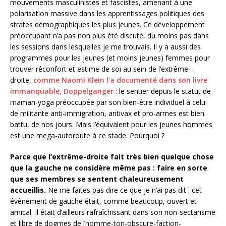
mouvements masculinistes et fascistes, amenant à une
polarisation massive dans les apprentissages politiques des
strates démographiques les plus jeunes. Ce développement
préoccupant n’a pas non plus été discuté, du moins pas dans
les sessions dans lesquelles je me trouvais. Il y a aussi des
programmes pour les jeunes (et moins jeunes) femmes pour
trouver réconfort et estime de soi au sein de l’extrême-
droite,
comme Naomi Klein l’a documenté dans son livre
immanquable, Doppelganger
: le sentier depuis le statut de
maman-yoga préoccupée par son bien-être individuel à celui
de militante anti-immigration, antivax et pro-armes est bien
battu, de nos jours. Mais l’équivalent pour les jeunes hommes
est une mega-autoroute à ce stade. Pourquoi ?
Parce que l’extrême-droite fait très bien quelque chose
que la gauche ne considère même pas : faire en sorte
que ses membres se sentent chaleureusement
accueillis.
Ne me faites pas dire ce que je n’ai pas dit : cet
évènement de gauche était, comme beaucoup, ouvert et
amical. Il était d’ailleurs rafraîchissant dans son non-sectarisme
et libre de dogmes de [nomme-ton-obscure-faction-