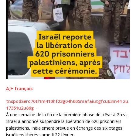
AJ+ français
t
n
s
p
o
d
S
e
r
o
7
0
t
l
1
m
4
1
0
h
f
2
3
g
0
4
h
6
0
5
m
a
f
a
i
u
t
g
f
c
u
6
3
m
4
4
2
u
1
7
3
5
1
u
2
u
8
6
g
·
À une semaine de la fin de la première phase de trêve à Gaza,
Israël a annoncé suspendre la libération de 620 prisonniers
palestiniens, initialement prévue en échange des six otages
israéliens libérés samedi 22 février.