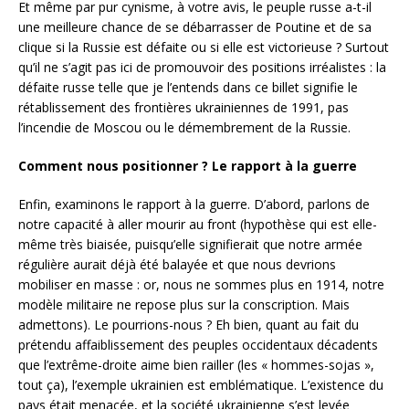
Et même par pur cynisme, à votre avis, le peuple russe a-t-il
une meilleure chance de se débarrasser de Poutine et de sa
clique si la Russie est défaite ou si elle est victorieuse ? Surtout
qu’il ne s’agit pas ici de promouvoir des positions irréalistes : la
défaite russe telle que je l’entends dans ce billet signifie le
rétablissement des frontières ukrainiennes de 1991, pas
l’incendie de Moscou ou le démembrement de la Russie.
Comment nous positionner ? Le rapport à la guerre
Enfin, examinons le rapport à la guerre. D’abord, parlons de
notre capacité à aller mourir au front (hypothèse qui est elle-
même très biaisée, puisqu’elle signifierait que notre armée
régulière aurait déjà été balayée et que nous devrions
mobiliser en masse : or, nous ne sommes plus en 1914, notre
modèle militaire ne repose plus sur la conscription. Mais
admettons). Le pourrions-nous ? Eh bien, quant au fait du
prétendu affaiblissement des peuples occidentaux décadents
que l’extrême-droite aime bien railler (les « hommes-sojas »,
tout ça), l’exemple ukrainien est emblématique. L’existence du
pays était menacée, et la société ukrainienne s’est levée