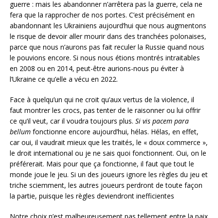
guerre : mais les abandonner n’arrêtera pas la guerre, cela ne
fera que la rapprocher de nos portes. C’est précisément en
abandonnant les Ukrainiens aujourd’hui que nous augmentons
le risque de devoir aller mourir dans des tranchées polonaises,
parce que nous n’aurons pas fait reculer la Russie quand nous
le pouvions encore. Si nous nous étions montrés intraitables
en 2008 ou en 2014, peut-être aurions-nous pu éviter à
l’Ukraine ce qu’elle a vécu en 2022.
Face à quelqu’un qui ne croit qu’aux vertus de la violence, il
faut montrer les crocs, pas tenter de le raisonner ou lui offrir
ce qu’il veut, car il voudra toujours plus.
Si vis pacem para
bellum
fonctionne encore aujourd’hui, hélas. Hélas, en effet,
car oui, il vaudrait mieux que les traités, le « doux commerce »,
le droit international ou je ne sais quoi fonctionnent. Oui, on le
préférerait. Mais pour que ça fonctionne, il faut que tout le
monde joue le jeu. Si un des joueurs ignore les règles du jeu et
triche sciemment, les autres joueurs perdront de toute façon
la partie, puisque les règles deviendront inefficientes
Notre choix n’est malheureusement pas tellement entre la paix