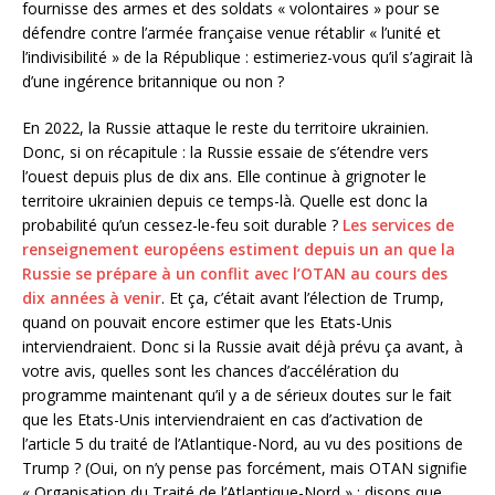
fournisse des armes et des soldats « volontaires » pour se
défendre contre l’armée française venue rétablir « l’unité et
l’indivisibilité » de la République : estimeriez-vous qu’il s’agirait là
d’une ingérence britannique ou non ?
En 2022, la Russie attaque le reste du territoire ukrainien.
Donc, si on récapitule : la Russie essaie de s’étendre vers
l’ouest depuis plus de dix ans. Elle continue à grignoter le
territoire ukrainien depuis ce temps-là. Quelle est donc la
probabilité qu’un cessez-le-feu soit durable ?
Les services de
renseignement européens estiment depuis un an que la
Russie se prépare à un conflit avec l’OTAN au cours des
dix années à venir
. Et ça, c’était avant l’élection de Trump,
quand on pouvait encore estimer que les Etats-Unis
interviendraient. Donc si la Russie avait déjà prévu ça avant, à
votre avis, quelles sont les chances d’accélération du
programme maintenant qu’il y a de sérieux doutes sur le fait
que les Etats-Unis interviendraient en cas d’activation de
l’article 5 du traité de l’Atlantique-Nord, au vu des positions de
Trump ? (Oui, on n’y pense pas forcément, mais OTAN signifie
« Organisation du Traité de l’Atlantique-Nord » : disons que