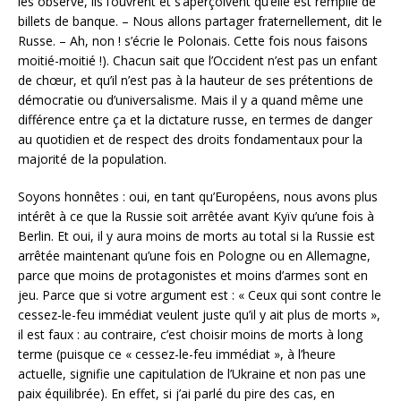
les observe, ils l’ouvrent et s’aperçoivent qu’elle est remplie de
billets de banque. – Nous allons partager fraternellement, dit le
Russe. – Ah, non ! s’écrie le Polonais. Cette fois nous faisons
moitié-moitié !). Chacun sait que l’Occident n’est pas un enfant
de chœur, et qu’il n’est pas à la hauteur de ses prétentions de
démocratie ou d’universalisme. Mais il y a quand même une
différence entre ça et la dictature russe, en termes de danger
au quotidien et de respect des droits fondamentaux pour la
majorité de la population.
Soyons honnêtes : oui, en tant qu’Européens, nous avons plus
intérêt à ce que la Russie soit arrêtée avant Kyïv qu’une fois à
Berlin. Et oui, il y aura moins de morts au total si la Russie est
arrêtée maintenant qu’une fois en Pologne ou en Allemagne,
parce que moins de protagonistes et moins d’armes sont en
jeu. Parce que si votre argument est : « Ceux qui sont contre le
cessez-le-feu immédiat veulent juste qu’il y ait plus de morts »,
il est faux : au contraire, c’est choisir moins de morts à long
terme (puisque ce « cessez-le-feu immédiat », à l’heure
actuelle, signifie une capitulation de l’Ukraine et non pas une
paix équilibrée). En effet, si j’ai parlé du pire des cas, en