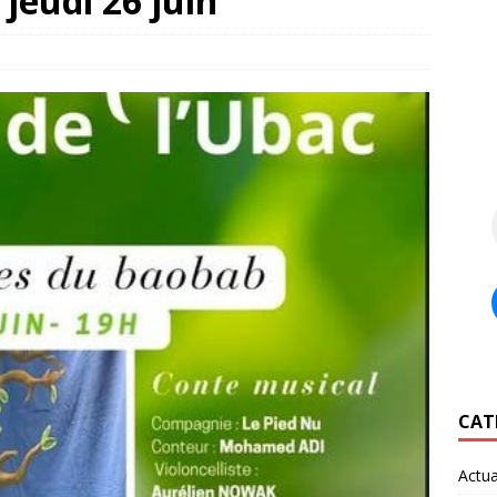
 jeudi 26 juin
CAT
Actua