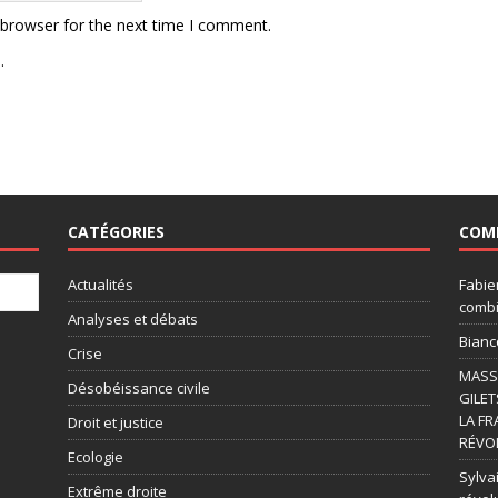
 browser for the next time I comment.
.
CATÉGORIES
COM
Actualités
Fabie
combi
Analyses et débats
Bianc
Crise
MASSI
Désobéissance civile
GILET
LA FR
Droit et justice
RÉVOL
Ecologie
Sylvai
Extrême droite