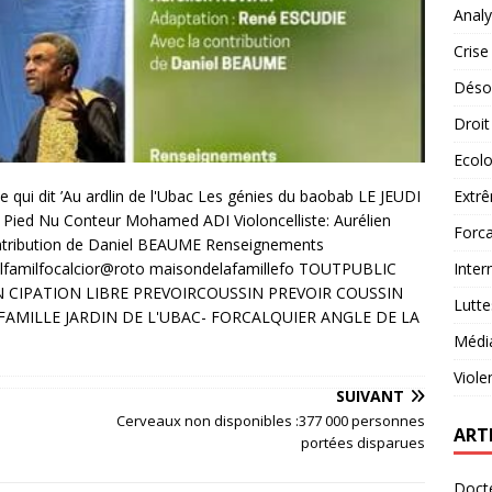
Analy
Crise
Désob
Droit
Ecolo
Extrê
Forca
Inter
Lutte
Médi
Viole
SUIVANT
Cerveaux non disponibles :377 000 personnes
ART
portées disparues
Docte