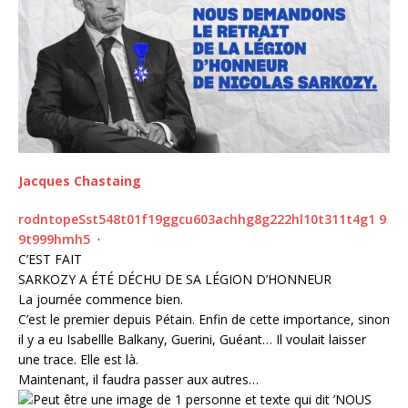
Jacques Chastaing
r
o
d
n
t
o
p
e
S
s
t
5
4
8
t
0
1
f
1
9
g
g
c
u
6
0
3
a
c
h
h
g
8
g
2
2
2
h
l
1
0
t
3
1
1
t
4
g
1
9
9
t
9
9
9
h
m
h
5
·
C’EST FAIT
SARKOZY A ÉTÉ DÉCHU DE SA LÉGION D’HONNEUR
La journée commence bien.
C’est le premier depuis Pétain. Enfin de cette importance, sinon
il y a eu Isabellle Balkany, Guerini, Guéant… Il voulait laisser
une trace. Elle est là.
Maintenant, il faudra passer aux autres…