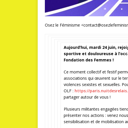
Osez le Féminisme
<
contact@osezlefeminis
Aujourd’hui, mardi 24 juin, rejo
sportive et douloureuse à l’occ
Fondation des Femmes !
Ce moment collectif et festif perm
associations qui œuvrent sur le te
violences sexistes et sexuelles. P
OLF :
https://paris.nuitdesrelai
partager autour de vous !
Plusieurs militantes engagées tiend
présenter nos actions : venez nous
sensibilisation et de mobilisation a