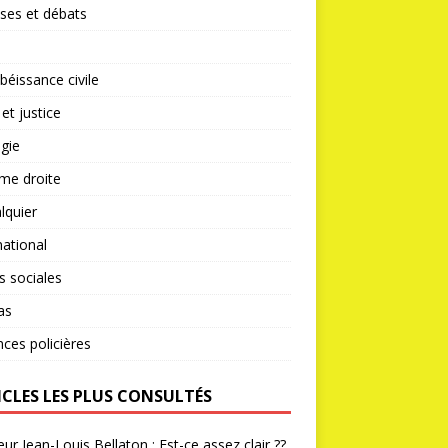
ses et débats
éissance civile
 et justice
gie
me droite
lquier
national
s sociales
as
nces policières
ICLES LES PLUS CONSULTÉS
ur Jean-Louis Bellaton : Est-ce assez clair ??