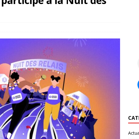
participe à la Nuit des
CAT
Actua